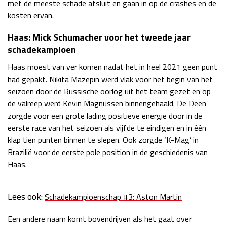
met de meeste schade afsluit en gaan in op de crashes en de
Race
zo 21:00 - 23:00
kosten ervan.
GP ABU DHABI 2026
04 - 06 dec
Kwalificatie
za 05:00 - 06:00
Haas: Mick Schumacher voor het tweede jaar
schadekampioen
Race
zo 05:00 - 07:00
Haas moest van ver komen nadat het in heel 2021 geen punt
Kwalificatie
za 15:00 - 16:00
had gepakt. Nikita Mazepin werd vlak voor het begin van het
Race
zo 14:00 - 16:00
seizoen door de Russische oorlog uit het team gezet en op
de valreep werd Kevin Magnussen binnengehaald. De Deen
GP QATAR 2026
27 - 29 nov
zorgde voor een grote lading positieve energie door in de
eerste race van het seizoen als vijfde te eindigen en in één
klap tien punten binnen te slepen. Ook zorgde ‘K-Mag’ in
Brazilië voor de eerste pole position in de geschiedenis van
Kwalificatie
za 19:00 - 20:00
Haas.
Race
zo 17:00 - 19:00
Lees ook:
Schadekampioenschap #3: Aston Martin
Een andere naam komt bovendrijven als het gaat over