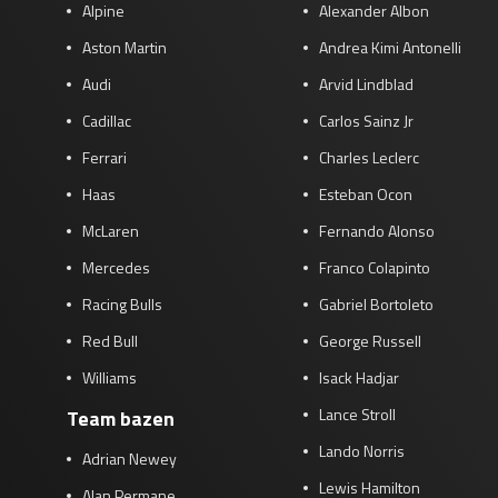
Alpine
Alexander Albon
Aston Martin
Andrea Kimi Antonelli
Audi
Arvid Lindblad
Cadillac
Carlos Sainz Jr
Ferrari
Charles Leclerc
Haas
Esteban Ocon
McLaren
Fernando Alonso
Mercedes
Franco Colapinto
Racing Bulls
Gabriel Bortoleto
Red Bull
George Russell
Williams
Isack Hadjar
Lance Stroll
Team bazen
Lando Norris
Adrian Newey
Lewis Hamilton
Alan Permane