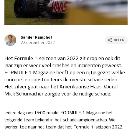
Race
za 13:00 - 15:00
GP VERENIGDE STATEN 2026
23 - 25 okt
Sander Kamphof
DELEN
22 december 2022
GP SÃO PAULO 2026
06 - 08 nov
Het Formule 1-seizoen van 2022 zit erop en ook dit
Kwalificatie
za 23:00 - 00:00
jaar zijn er weer veel crashes en incidenten geweest.
Race
zo 21:00 - 23:00
FORMULE 1 Magazine heeft op een rijtje gezet welke
coureurs en constructeurs de meeste schade reden.
Kwalificatie
za 19:00 - 20:00
Het zilver gaat naar het Amerikaanse Haas. Vooral
Race
zo 18:00 - 20:00
Mick Schumacher zorgde voor de nodige schade.
GP MEXICO 2026
30 okt - 01 nov
Iedere dag om 15:00 maakt FORMULE 1 Magazine het
volgende team bekend in het schadekampioenschap. We
LAS VEGAS GRAND PRIX 2026
20 - 22 nov
werken toe naar het team dat het Formule 1-seizoen 2022
Kwalificatie
za 22:00 - 23:00