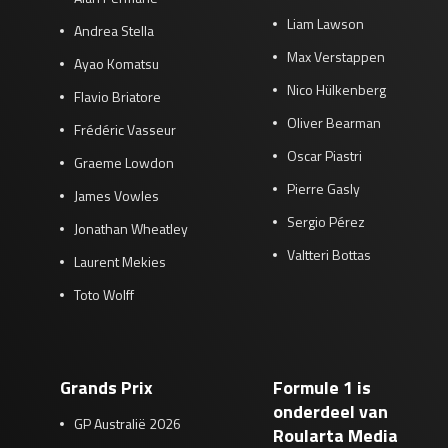
Liam Lawson
Andrea Stella
Max Verstappen
Ayao Komatsu
Nico Hülkenberg
Flavio Briatore
Oliver Bearman
Frédéric Vasseur
Oscar Piastri
Graeme Lowdon
Pierre Gasly
James Vowles
Sergio Pérez
Jonathan Wheatley
Valtteri Bottas
Laurent Mekies
Toto Wolff
Grands Prix
Formule 1 is
onderdeel van
GP Australië 2026
Roularta Media