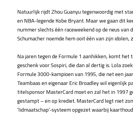
Natuurlijk rijdt Zhou Guanyu tegenwoordig met st
en NBA-legende Kobe Bryant. Maar we gaan dit keer 
nummer slechts één raceweekend op de neus van de 
Schumacher noemde hem ooit één van zijn idolen, zó
Na jaren tegen de Formule 1 aanhikken, komt het te
geschenk voor Sospiri, die dan al dertig is. Lola zo
Formule 3000-kampioen van 1995, die net een jaar v
Teambaas en eigenaar Eric Broadley wil eigenlijk p
titelsponsor MasterCard moet en zal het in 1997 g
gestampt – en op krediet. MasterCard legt niet zo
‘lidmaatschap’-systeem opgezet waarbij kaarthouder