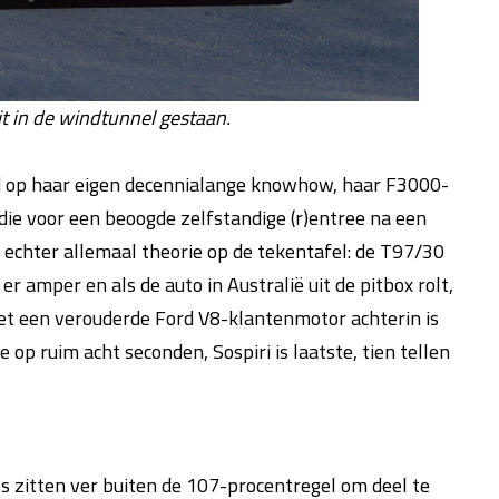
it in de windtunnel gestaan.
end op haar eigen decennialange knowhow, haar F3000-
die voor een beoogde zelfstandige (r)entree na een
s echter allemaal theorie op de tekentafel: de T97/30
 amper en als de auto in Australië uit de pitbox rolt,
 Met een verouderde Ford V8-klantenmotor achterin is
op ruim acht seconden, Sospiri is laatste, tien tellen
’s zitten ver buiten de 107-procentregel om deel te