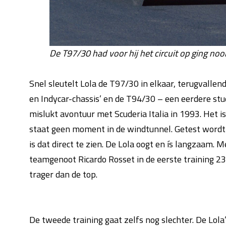
De T97/30 had voor hij het circuit op ging noo
Snel sleutelt Lola de T97/30 in elkaar, terugvall
en Indycar-chassis’ en de T94/30 – een eerdere stu
mislukt avontuur met Scuderia Italia in 1993. Het i
staat geen moment in de windtunnel. Getest wordt er
is dat direct te zien. De Lola oogt en ís langzaam.
teamgenoot Ricardo Rosset in de eerste training 23e 
trager dan de top.
De tweede training gaat zelfs nog slechter. De Lola