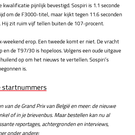
alificatie pijnlijk bevestigd. Sospiri is 1.1 seconde
trijd om de F3000-titel, maar kijkt tegen 11.6 seconden
ij zit ruim vijf tellen buiten de 107-procent.
ix-weekend erop. Een tweede komt er niet. De vracht
k op en de T97/30 is hopeloos. Volgens een oude uitgave
uilend op om het nieuws te vertellen. Sospiri’s
begonnen is.
re startnummers
en van de Grand Prix van België en meer: de nieuwe
el of in je brievenbus. Maar bestellen kan nu al
essante reportages, achtergronden en interviews,
mer onder andere: