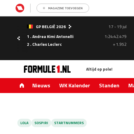
MAGAZINE TOEVOEGEN
- 05
GP BELGIË 2026
17 - 19 jul
ul
1 . Andrea Kimi Antonelli
1:24:42.479
1.335
2 . Charles Leclerc
+ 1.952
0.427
Altijd op pole!
Nieuws
WK Kalender
Standen
Ma
LOLA
SOSPIRI
STARTNUMMERS