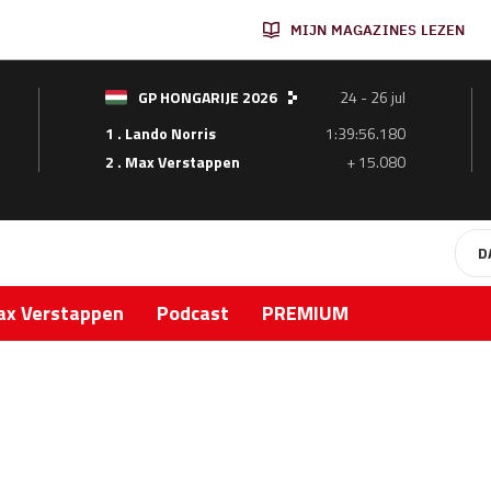
MIJN MAGAZINES LEZEN
GP HONGARIJE 2026
24 - 26 jul
1 . Lando Norris
1:39:56.180
2 . Max Verstappen
+ 15.080
D
x Verstappen
Podcast
PREMIUM