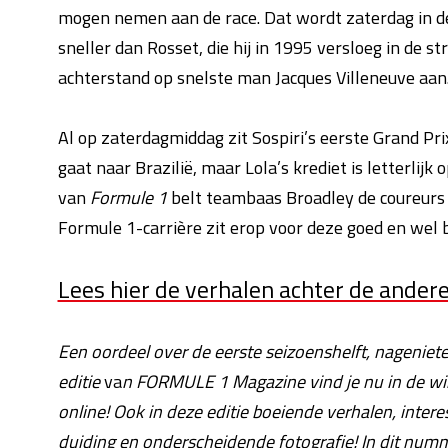
mogen nemen aan de race. Dat wordt zaterdag in de kw
sneller dan Rosset, die hij in 1995 versloeg in de s
achterstand op snelste man Jacques Villeneuve aan. H
Al op zaterdagmiddag zit Sospiri’s eerste Grand Pr
gaat naar Brazilië, maar Lola’s krediet is letterlij
van
Formule 1
belt teambaas Broadley de coureurs h
Formule 1-carrière zit erop voor deze goed en wel 
Lees hier de verhalen achter de ande
Een oordeel over de eerste seizoenshelft, nageniet
editie
va
n FORMULE 1 Magazine vind je nu in de wink
online! Ook in deze editie boeiende verhalen, inter
duiding en onderscheidende fotografie! In dit num