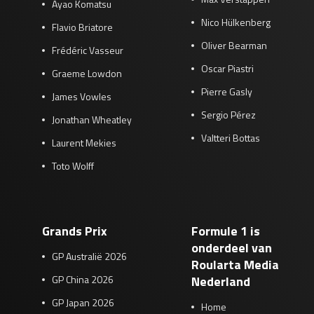
Ayao Komatsu
Nico Hülkenberg
Flavio Briatore
Oliver Bearman
Frédéric Vasseur
Oscar Piastri
Graeme Lowdon
Pierre Gasly
James Vowles
Sergio Pérez
Jonathan Wheatley
Valtteri Bottas
Laurent Mekies
Toto Wolff
Grands Prix
Formule 1 is
onderdeel van
GP Australië 2026
Roularta Media
GP China 2026
Nederland
GP Japan 2026
Home