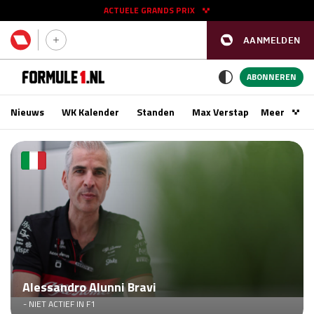
ACTUELE GRANDS PRIX
AANMELDEN
GP SPANJE 2026
11 - 13 sep
ABONNEREN
Nieuws
WK Kalender
Standen
Max Verstappen
Meer
Podca
Kwalificatie
za 16:00 - 17:00
Race
zo 15:00 - 17:00
GP SINGAPORE 2026
09 - 11 okt
GP AZERBEIDZJAN 2026
24 - 26 sep
Kwalificatie
za 15:00 - 16:00
Alessandro Alunni Bravi
Race
zo 14:00 - 16:00
- NIET ACTIEF IN F1
Kwalificatie
vr 14:00 - 15:00