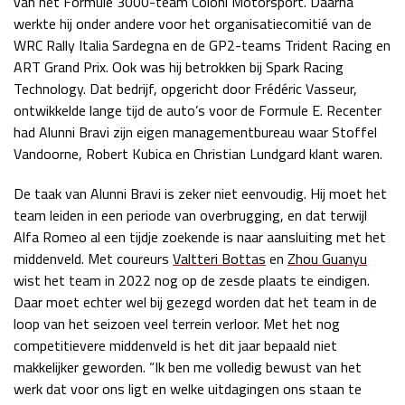
van het Formule 3000-team Coloni Motorsport. Daarna
werkte hij onder andere voor het organisatiecomitié van de
WRC Rally Italia Sardegna en de GP2-teams Trident Racing en
ART Grand Prix. Ook was hij betrokken bij Spark Racing
Technology. Dat bedrijf, opgericht door Frédéric Vasseur,
ontwikkelde lange tijd de auto’s voor de Formule E. Recenter
had Alunni Bravi zijn eigen managementbureau waar Stoffel
Vandoorne, Robert Kubica en Christian Lundgard klant waren.
De taak van Alunni Bravi is zeker niet eenvoudig. Hij moet het
team leiden in een periode van overbrugging, en dat terwijl
Alfa Romeo al een tijdje zoekende is naar aansluiting met het
middenveld. Met coureurs
Valtteri Bottas
en
Zhou Guanyu
wist het team in 2022 nog op de zesde plaats te eindigen.
Daar moet echter wel bij gezegd worden dat het team in de
loop van het seizoen veel terrein verloor. Met het nog
competitievere middenveld is het dit jaar bepaald niet
makkelijker geworden. “Ik ben me volledig bewust van het
werk dat voor ons ligt en welke uitdagingen ons staan te