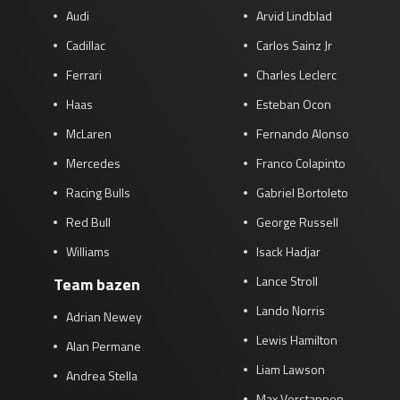
Audi
Arvid Lindblad
Cadillac
Carlos Sainz Jr
Ferrari
Charles Leclerc
Haas
Esteban Ocon
McLaren
Fernando Alonso
Mercedes
Franco Colapinto
Racing Bulls
Gabriel Bortoleto
Red Bull
George Russell
Williams
Isack Hadjar
Lance Stroll
Team bazen
Lando Norris
Adrian Newey
Lewis Hamilton
Alan Permane
Liam Lawson
Andrea Stella
Max Verstappen