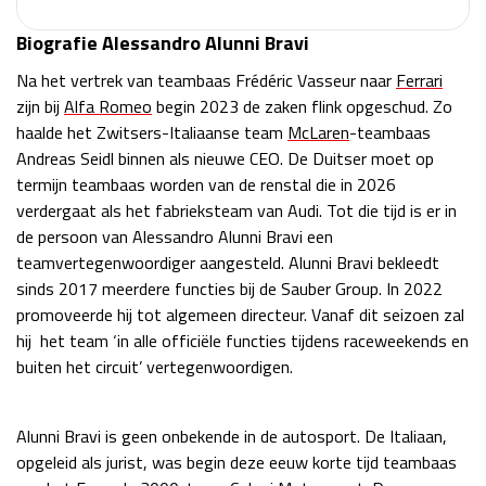
Race
zo 21:00 - 23:00
Biografie Alessandro Alunni Bravi
GP ABU DHABI 2026
04 - 06 dec
Kwalificatie
za 05:00 - 06:00
Na het vertrek van teambaas Frédéric Vasseur naar
Ferrari
Race
zo 05:00 - 07:00
zijn bij
Alfa Romeo
begin 2023 de zaken flink opgeschud. Zo
haalde het Zwitsers-Italiaanse team
McLaren
-teambaas
Kwalificatie
za 15:00 - 16:00
Andreas Seidl binnen als nieuwe CEO. De Duitser moet op
Race
zo 14:00 - 16:00
termijn teambaas worden van de renstal die in 2026
verdergaat als het fabrieksteam van Audi. Tot die tijd is er in
de persoon van Alessandro Alunni Bravi een
GP QATAR 2026
27 - 29 nov
teamvertegenwoordiger aangesteld. Alunni Bravi bekleedt
sinds 2017 meerdere functies bij de Sauber Group. In 2022
promoveerde hij tot algemeen directeur. Vanaf dit seizoen zal
hij het team ‘in alle officiële functies tijdens raceweekends en
Kwalificatie
za 19:00 - 20:00
buiten het circuit’ vertegenwoordigen.
Race
zo 17:00 - 19:00
Alunni Bravi is geen onbekende in de autosport. De Italiaan,
opgeleid als jurist, was begin deze eeuw korte tijd teambaas