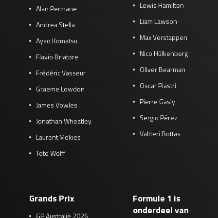
Lewis Hamilton
Alan Permane
Liam Lawson
Andrea Stella
Max Verstappen
Ayao Komatsu
Nico Hülkenberg
Flavio Briatore
Oliver Bearman
Frédéric Vasseur
Oscar Piastri
Graeme Lowdon
Pierre Gasly
James Vowles
Sergio Pérez
Jonathan Wheatley
Valtteri Bottas
Laurent Mekies
Toto Wolff
Grands Prix
Formule 1 is
onderdeel van
GP Australië 2026