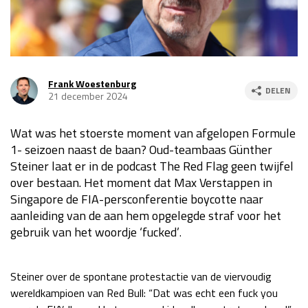
Race
za 13:00 - 15:00
GP VERENIGDE STATEN 2026
23 - 25 okt
Frank Woestenburg
DELEN
21 december 2024
GP SÃO PAULO 2026
06 - 08 nov
Wat was het stoerste moment van afgelopen Formule
Kwalificatie
za 23:00 - 00:00
1- seizoen naast de baan? Oud-teambaas Günther
Race
zo 21:00 - 23:00
Steiner laat er in de podcast The Red Flag geen twijfel
over bestaan. Het moment dat Max Verstappen in
Kwalificatie
za 19:00 - 20:00
Singapore de FIA-persconferentie boycotte naar
Race
zo 18:00 - 20:00
aanleiding van de aan hem opgelegde straf voor het
gebruik van het woordje ‘fucked’
.
GP MEXICO 2026
30 okt - 01 nov
Steiner over de spontane protestactie van de viervoudig
LAS VEGAS GRAND PRIX 2026
20 - 22 nov
wereldkampioen van Red Bull: “Dat was echt een fuck you
Kwalificatie
za 22:00 - 23:00