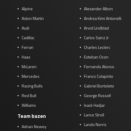
Alpine
Alexander Albon
Aston Martin
Andrea Kimi Antonelli
Audi
Arvid Lindblad
Cadillac
Carlos Sainz Jr
Ferrari
Charles Leclerc
Haas
Esteban Ocon
McLaren
Fernando Alonso
Mercedes
Franco Colapinto
Racing Bulls
Gabriel Bortoleto
Red Bull
George Russell
Williams
Isack Hadjar
Lance Stroll
Team bazen
Lando Norris
Adrian Newey