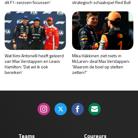
dit F1-seizoen focussen’
strategisch schaakspel Red Bull
Wat Kimi Antonelli heeft geleerd
Mika Häkkinen ziet niets in
van Max Verstappen en Lewis
McLaren-deal Max Verstappen:
Hamilton: ‘Dat wil ik ook
‘Waarom de boel op stelten
bereiken’
zetten?’
Teams
Coureurs