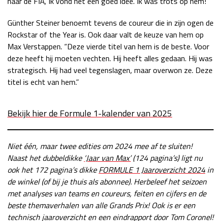
naar de FIA’, Ik vond het een goed idee. Ik was trots op hem!”
Race
zo 21:00 - 23:00
GP ABU DHABI 2026
04 - 06 dec
Günther Steiner benoemt tevens de coureur die in zijn ogen de
Rockstar of the Year is. Ook daar valt de keuze van hem op
Kwalificatie
za 05:00 - 06:00
Max Verstappen. “Deze vierde titel van hem is de beste. Voor
Race
zo 05:00 - 07:00
deze heeft hij moeten vechten. Hij heeft alles gedaan. Hij was
strategisch. Hij had veel tegenslagen, maar overwon ze. Deze
Kwalificatie
za 15:00 - 16:00
titel is echt van hem.”
Race
zo 14:00 - 16:00
GP QATAR 2026
27 - 29 nov
Bekijk hier de Formule 1-kalender van 2025
Niet één, maar twee edities om 2024 mee af te sluiten!
Naast het dubbeldikke
‘Jaar van Max’
(124 pagina’s) ligt nu
Kwalificatie
za 19:00 - 20:00
ook het 172 pagina’s dikke
FORMULE 1 Jaaroverzicht 2024
in
Race
zo 17:00 - 19:00
de winkel (of bij je thuis als abonnee). Herbeleef het seizoen
met analyses van teams en coureurs, feiten en cijfers en de
beste themaverhalen van alle Grands Prix! Ook is er een
technisch jaaroverzicht en een eindrapport door Tom Coronel!