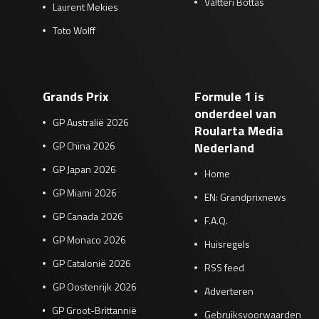
Valtteri Bottas
Laurent Mekies
Toto Wolff
Grands Prix
Formule 1 is
onderdeel van
GP Australië 2026
Roularta Media
GP China 2026
Nederland
GP Japan 2026
Home
GP Miami 2026
EN: Grandprixnews
GP Canada 2026
F.A.Q.
GP Monaco 2026
Huisregels
GP Catalonië 2026
RSS feed
GP Oostenrijk 2026
Adverteren
GP Groot-Brittannië
Gebruiksvoorwaarden