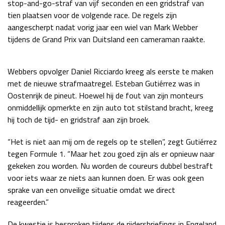
stop-and-go-straf van vijf seconden en een gridstraf van
Race
zo 21:00 - 23:00
tien plaatsen voor de volgende race. De regels zijn
GP ABU DHABI 2026
04 - 06 dec
aangescherpt nadat vorig jaar een wiel van Mark Webber
Kwalificatie
za 05:00 - 06:00
tijdens de Grand Prix van Duitsland een cameraman raakte.
Race
zo 05:00 - 07:00
Webbers opvolger Daniel Ricciardo kreeg als eerste te maken
Kwalificatie
za 15:00 - 16:00
met de nieuwe strafmaatregel. Esteban Gutiérrez was in
Race
zo 14:00 - 16:00
Oostenrijk de pineut. Hoewel hij de fout van zijn monteurs
onmiddellijk opmerkte en zijn auto tot stilstand bracht, kreeg
GP QATAR 2026
27 - 29 nov
hij toch de tijd- en gridstraf aan zijn broek.
“Het is niet aan mij om de regels op te stellen”, zegt Gutiérrez
tegen Formule 1. “Maar het zou goed zijn als er opnieuw naar
Kwalificatie
za 19:00 - 20:00
gekeken zou worden. Nu worden de coureurs dubbel bestraft
Race
zo 17:00 - 19:00
voor iets waar ze niets aan kunnen doen. Er was ook geen
sprake van een onveilige situatie omdat we direct
reageerden.”
De kwestie is besproken tijdens de rijdersbriefings in Engeland