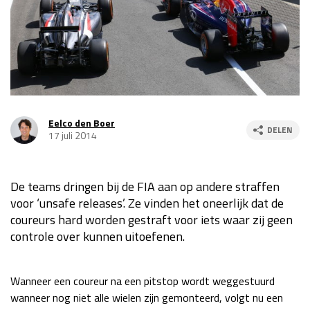
Race
za 13:00 - 15:00
GP VERENIGDE STATEN 2026
23 - 25 okt
GP SÃO PAULO 2026
06 - 08 nov
Eelco den Boer
DELEN
17 juli 2014
Kwalificatie
za 23:00 - 00:00
Race
zo 21:00 - 23:00
De teams dringen bij de FIA aan op andere straffen
Kwalificatie
za 19:00 - 20:00
voor ‘unsafe releases’. Ze vinden het oneerlijk dat de
Race
zo 18:00 - 20:00
coureurs hard worden gestraft voor iets waar zij geen
controle over kunnen uitoefenen.
GP MEXICO 2026
30 okt - 01 nov
Wanneer een coureur na een pitstop wordt weggestuurd
LAS VEGAS GRAND PRIX 2026
20 - 22 nov
wanneer nog niet alle wielen zijn gemonteerd, volgt nu een
Kwalificatie
za 22:00 - 23:00