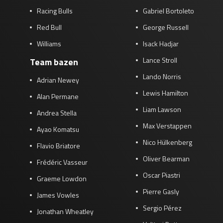
Racing Bulls
Gabriel Bortoleto
Red Bull
George Russell
Williams
Isack Hadjar
Lance Stroll
Team bazen
Lando Norris
Adrian Newey
Lewis Hamilton
Alan Permane
Liam Lawson
Andrea Stella
Max Verstappen
Ayao Komatsu
Nico Hülkenberg
Flavio Briatore
Oliver Bearman
Frédéric Vasseur
Oscar Piastri
Graeme Lowdon
Pierre Gasly
James Vowles
Sergio Pérez
Jonathan Wheatley