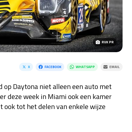
RVK PR
X
FACEBOOK
WHATSAPP
EMAIL
 op Daytona niet alleen een auto met
der deze week in Miami ook een kamer
 ook tot het delen van enkele wijze