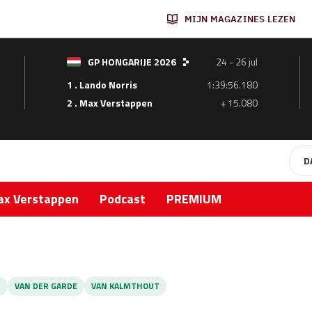
MIJN MAGAZINES LEZEN
GP HONGARIJE 2026
24 - 26 jul
1 . Lando Norris
1:39:56.180
2 . Max Verstappen
+ 15.080
D
x Verstappen
Podcast
PREMIUM
T
VAN DER GARDE
VAN KALMTHOUT