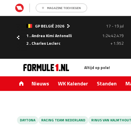
MAGAZINE TOEVOEGEN
GP BELGIË 2026
17 - 19 jul
1 . Andrea Kimi Antonelli
1:24:42.479
- 05
2 . Charles Leclerc
+ 1.952
ul
Altijd op pole!
1.335
0.427
Nieuws
WK Kalender
Standen
Ma
DAYTONA
RACING TEAM NEDERLAND
RINUS VAN KALMTHOU