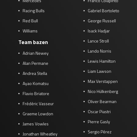
Mercedes
Franco Colapinto
Racing Bulls
Gabriel Bortoleto
Red Bull
George Russell
Williams
Isack Hadjar
Lance Stroll
Team bazen
Lando Norris
Adrian Newey
Lewis Hamilton
Alan Permane
Liam Lawson
Andrea Stella
Max Verstappen
Ayao Komatsu
Nico Hülkenberg
Flavio Briatore
Oliver Bearman
Frédéric Vasseur
Oscar Piastri
Graeme Lowdon
Pierre Gasly
James Vowles
Sergio Pérez
Jonathan Wheatley