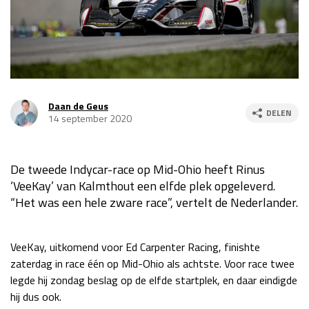
Race
za 13:00 - 15:00
GP VERENIGDE STATEN 2026
23 - 25 okt
Daan de Geus
DELEN
GP SÃO PAULO 2026
06 - 08 nov
14 september 2020
Kwalificatie
za 23:00 - 00:00
Race
zo 21:00 - 23:00
De tweede Indycar-race op Mid-Ohio heeft Rinus
‘VeeKay’ van Kalmthout een elfde plek opgeleverd.
Kwalificatie
za 19:00 - 20:00
“Het was een hele zware race”, vertelt de Nederlander.
Race
zo 18:00 - 20:00
GP MEXICO 2026
30 okt - 01 nov
VeeKay, uitkomend voor Ed Carpenter Racing, finishte
zaterdag in race één op Mid-Ohio als achtste. Voor race twee
legde hij zondag beslag op de elfde startplek, en daar eindigde
LAS VEGAS GRAND PRIX 2026
20 - 22 nov
hij dus ook.
Kwalificatie
za 22:00 - 23:00