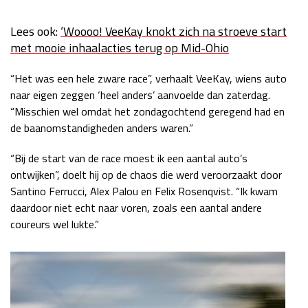
Race
zo 21:00 - 23:00
GP ABU DHABI 2026
04 - 06 dec
Lees ook:
‘Woooo! VeeKay knokt zich na stroeve start
met mooie inhaalacties terug op Mid-Ohio
Kwalificatie
za 05:00 - 06:00
Race
zo 05:00 - 07:00
“Het was een hele zware race”, verhaalt VeeKay, wiens auto
naar eigen zeggen ‘heel anders’ aanvoelde dan zaterdag.
Kwalificatie
za 15:00 - 16:00
“Misschien wel omdat het zondagochtend geregend had en
Race
zo 14:00 - 16:00
de baanomstandigheden anders waren.”
GP QATAR 2026
27 - 29 nov
“Bij de start van de race moest ik een aantal auto’s
ontwijken”, doelt hij op de chaos die werd veroorzaakt door
Santino Ferrucci, Alex Palou en Felix Rosenqvist. “Ik kwam
daardoor niet echt naar voren, zoals een aantal andere
Kwalificatie
za 19:00 - 20:00
coureurs wel lukte.”
Race
zo 17:00 - 19:00