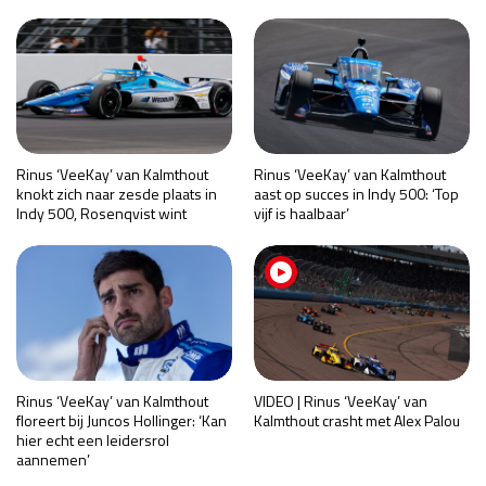
Rinus ‘VeeKay’ van Kalmthout
Rinus ‘VeeKay’ van Kalmthout
knokt zich naar zesde plaats in
aast op succes in Indy 500: ‘Top
Indy 500, Rosenqvist wint
vijf is haalbaar’
Rinus ‘VeeKay’ van Kalmthout
VIDEO | Rinus ‘VeeKay’ van
floreert bij Juncos Hollinger: ‘Kan
Kalmthout crasht met Alex Palou
hier echt een leidersrol
aannemen’