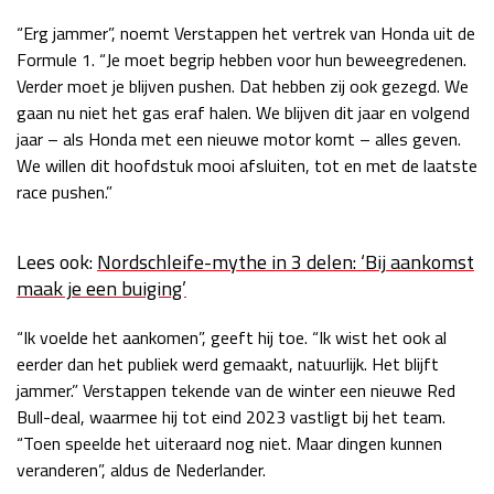
Race
zo 21:00 - 23:00
“Erg jammer”, noemt Verstappen het vertrek van Honda uit de
GP ABU DHABI 2026
04 - 06 dec
Formule 1. “Je moet begrip hebben voor hun beweegredenen.
Kwalificatie
za 05:00 - 06:00
Verder moet je blijven pushen. Dat hebben zij ook gezegd. We
Race
zo 05:00 - 07:00
gaan nu niet het gas eraf halen. We blijven dit jaar en volgend
jaar – als Honda met een nieuwe motor komt – alles geven.
Kwalificatie
za 15:00 - 16:00
We willen dit hoofdstuk mooi afsluiten, tot en met de laatste
Race
zo 14:00 - 16:00
race pushen.”
GP QATAR 2026
27 - 29 nov
Lees ook:
Nordschleife-mythe in 3 delen: ‘Bij aankomst
maak je een buiging’
“Ik voelde het aankomen”, geeft hij toe. “Ik wist het ook al
Kwalificatie
za 19:00 - 20:00
eerder dan het publiek werd gemaakt, natuurlijk. Het blijft
Race
zo 17:00 - 19:00
jammer.” Verstappen tekende van de winter een nieuwe Red
Bull-deal, waarmee hij tot eind 2023 vastligt bij het team.
“Toen speelde het uiteraard nog niet. Maar dingen kunnen
veranderen”, aldus de Nederlander.