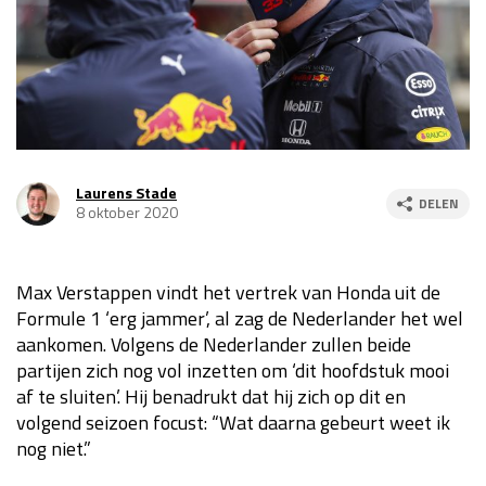
Race
za 13:00 - 15:00
GP VERENIGDE STATEN 2026
23 - 25 okt
GP SÃO PAULO 2026
06 - 08 nov
Laurens Stade
DELEN
8 oktober 2020
Kwalificatie
za 23:00 - 00:00
Race
zo 21:00 - 23:00
Max Verstappen vindt het vertrek van Honda uit de
Kwalificatie
za 19:00 - 20:00
Formule 1 ‘erg jammer’, al zag de Nederlander het wel
Race
zo 18:00 - 20:00
aankomen. Volgens de Nederlander zullen beide
partijen zich nog vol inzetten om ‘dit hoofdstuk mooi
GP MEXICO 2026
30 okt - 01 nov
af te sluiten’. Hij benadrukt dat hij zich op dit en
volgend seizoen focust: “Wat daarna gebeurt weet ik
nog niet.”
LAS VEGAS GRAND PRIX 2026
20 - 22 nov
Kwalificatie
za 22:00 - 23:00