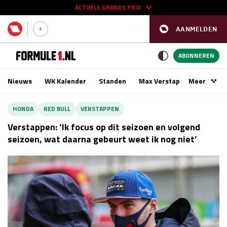
ACTUELE GRANDS PRIX
AANMELDEN
GP SPANJE 2026
11 - 13 sep
ABONNEREN
Nieuws
WK Kalender
Standen
Max Verstappen
Meer
Podca
Kwalificatie
za 16:00 - 17:00
HONDA
RED BULL
VERSTAPPEN
Race
zo 15:00 - 17:00
Verstappen: ‘Ik focus op dit seizoen en volgend
seizoen, wat daarna gebeurt weet ik nog niet’
GP SINGAPORE 2026
09 - 11 okt
GP AZERBEIDZJAN 2026
24 - 26 sep
Kwalificatie
za 15:00 - 16:00
Race
zo 14:00 - 16:00
Kwalificatie
vr 14:00 - 15:00