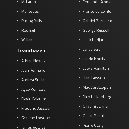
McLaren
Fernando Alonso
Mercedes
Franco Colapinto
Racing Bulls
Gabriel Bortoleto
Red Bull
George Russell
Williams
Isack Hadjar
Lance Stroll
Team bazen
Lando Norris
Adrian Newey
Lewis Hamilton
Alan Permane
Liam Lawson
Andrea Stella
Max Verstappen
Ayao Komatsu
Nico Hülkenberg
Flavio Briatore
Oliver Bearman
Frédéric Vasseur
Oscar Piastri
Graeme Lowdon
Pierre Gasly
James Vowles