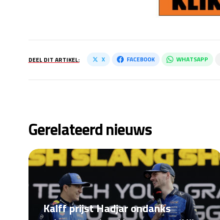
X
FACEBOOK
WHATSAPP
DEEL DIT ARTIKEL:
Gerelateerd nieuws
Kalff prijst Hadjar ondanks