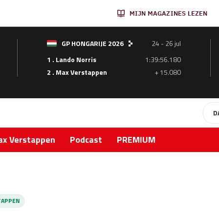
MIJN MAGAZINES LEZEN
GP HONGARIJE 2026
24 - 26 jul
1 . Lando Norris
1:39:56.180
2 . Max Verstappen
+ 15.080
D
x Verstappen
Podcast
PREMIUM
TAPPEN