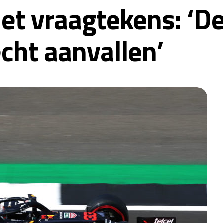
et vraagtekens: ‘D
 echt aanvallen’