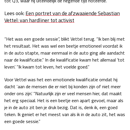
tot Q3, waar hij uiteindelijk de negende tijd noteerde.
Race
zo 21:00 - 23:00
GP ABU DHABI 2026
04 - 06 dec
Lees ook:
Een portret van de afzwaaiende Sebastian
Vettel: van hardliner tot activist
Kwalificatie
za 05:00 - 06:00
Race
zo 05:00 - 07:00
“Het was een goede sessie”, blikt Vettel terug. “Ik ben blij met
Kwalificatie
za 15:00 - 16:00
het resultaat. Het was wel een beetje emotioneel voordat ik
Race
zo 14:00 - 16:00
in de auto stapte, maar eenmaal in de auto ging alle aandacht
naar de kwalificatie.” In die kwalificatie kwam het allemaal ’tot
GP QATAR 2026
27 - 29 nov
leven’. “Ik kwam tot leven, het voelde goed.”
Voor Vettel was het een emotionele kwalificatie omdat hij
dacht ‘aan de mensen die er niet bij konden zijn of niet meer
Kwalificatie
za 19:00 - 20:00
onder ons zijn’. “Natuurlijk zijn er veel mensen hier, dat maakt
het erg speciaal. Het is een beetje een apart gevoel, maar als
Race
zo 17:00 - 19:00
je in de auto zit ben je druk bezig. Dat is, denk ik, een goed
teken. Ik geniet er het meest van als ik in de auto zit, het was
een goede sessie.”