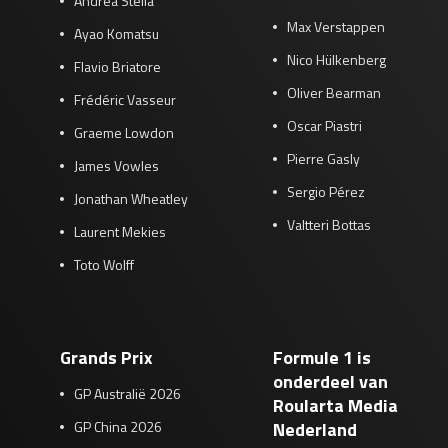
Andrea Stella
Max Verstappen
Ayao Komatsu
Nico Hülkenberg
Flavio Briatore
Oliver Bearman
Frédéric Vasseur
Oscar Piastri
Graeme Lowdon
Pierre Gasly
James Vowles
Sergio Pérez
Jonathan Wheatley
Valtteri Bottas
Laurent Mekies
Toto Wolff
Grands Prix
Formule 1 is
onderdeel van
GP Australië 2026
Roularta Media
GP China 2026
Nederland