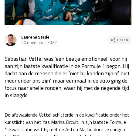
Race
za 13:00 - 15:00
GP VERENIGDE STATEN 2026
23 - 25 okt
Laurens Stade
DELEN
20 november 2022
GP SÃO PAULO 2026
06 - 08 nov
Sebastian Vettel was ‘een beetje emotioneel’ voor hij
Kwalificatie
za 23:00 - 00:00
aan zijn laatste kwalificatie in de Formule 1 begon. Hij
Race
zo 21:00 - 23:00
dacht aan de mensen die er ‘niet bij konden zijn of niet
meer onder ons zijn’, maar eenmaal in de auto ging de
Kwalificatie
za 19:00 - 20:00
focus naar snelle ronden, waar hij met de negende tijd
Race
zo 18:00 - 20:00
in slaagde.
GP MEXICO 2026
30 okt - 01 nov
De afzwaaiende Vettel schitterde in de kwalificatie onder het
kunstlicht van het Yas Marina Circuit. In zijn laatste Formule
LAS VEGAS GRAND PRIX 2026
20 - 22 nov
1-kwalificatie wist hij met de Aston Martin door te dringen
Kwalificatie
za 22:00 - 23:00