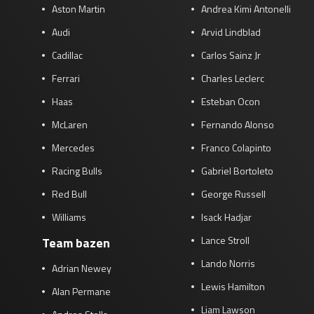
Aston Martin
Andrea Kimi Antonelli
Audi
Arvid Lindblad
Cadillac
Carlos Sainz Jr
Ferrari
Charles Leclerc
Haas
Esteban Ocon
McLaren
Fernando Alonso
Mercedes
Franco Colapinto
Racing Bulls
Gabriel Bortoleto
Red Bull
George Russell
Williams
Isack Hadjar
Lance Stroll
Team bazen
Lando Norris
Adrian Newey
Lewis Hamilton
Alan Permane
Liam Lawson