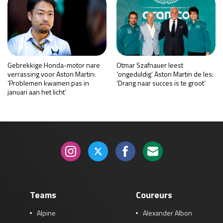
Gebrekkige Honda-motor nare
Otmar Szafnauer leest
verrassing voor Aston Martin:
‘ongeduldig’ Aston Martin de les:
‘Problemen kwamen pas in
‘Drang naar succes is te groot’
januari aan het licht’
Teams
Coureurs
Alpine
Alexander Albon