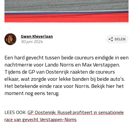
Race
za 13:00 - 15:00
GP VERENIGDE STATEN 2026
23 - 25 okt
Gwen Kleverlaan
DELEN
30 juni 2024
GP SÃO PAULO 2026
06 - 08 nov
Een hard gevecht tussen beide coureurs eindigde in een
Kwalificatie
za 23:00 - 00:00
nachtmerrie voor Lando Norris en Max Verstappen.
Race
zo 21:00 - 23:00
Tijdens de GP van Oostenrijk raakten de coureurs
elkaar, wat zorgde voor lekke banden bij beide auto’s.
Kwalificatie
za 19:00 - 20:00
Het betekende einde race voor Norris. Bekijk hier het
Race
zo 18:00 - 20:00
moment nog eens terug.
GP MEXICO 2026
30 okt - 01 nov
LEES OOK:
GP Oostenrijk: Russell profiteert in sensationele
race van gevecht Verstappen-Norris
LAS VEGAS GRAND PRIX 2026
20 - 22 nov
Kwalificatie
za 22:00 - 23:00