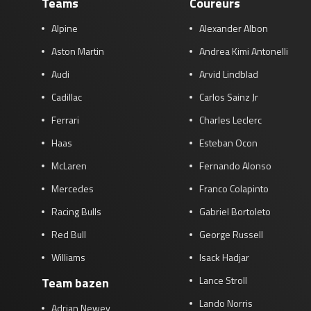
Teams
Coureurs
Alpine
Alexander Albon
Aston Martin
Andrea Kimi Antonelli
Audi
Arvid Lindblad
Cadillac
Carlos Sainz Jr
Ferrari
Charles Leclerc
Haas
Esteban Ocon
McLaren
Fernando Alonso
Mercedes
Franco Colapinto
Racing Bulls
Gabriel Bortoleto
Red Bull
George Russell
Williams
Isack Hadjar
Lance Stroll
Team bazen
Lando Norris
Adrian Newey