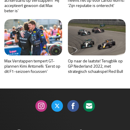
achterstand op Verstappen: ‘Hij
neemt het op voor Lando Norris:
accepteert gewoon dat Max
‘Zijn reputatie is onterecht’
beter is’
Max Verstappen tempert GT-
Op naar de laatste! Terugblik op
plannen Kimi Antonelli: ‘Eerst op
GP Nederland 2022, met
dit F1-seizoen focussen’
strategisch schaakspel Red Bull