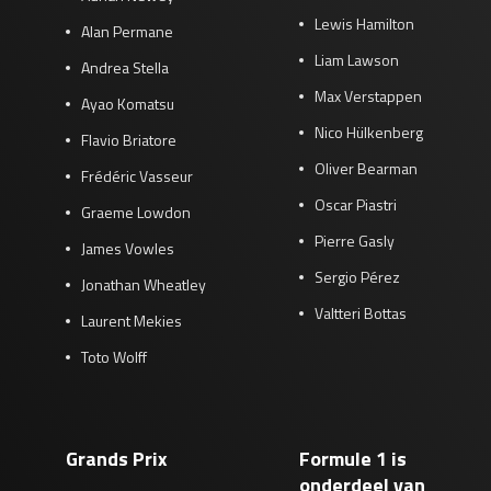
Lewis Hamilton
Alan Permane
Liam Lawson
Andrea Stella
Max Verstappen
Ayao Komatsu
Nico Hülkenberg
Flavio Briatore
Oliver Bearman
Frédéric Vasseur
Oscar Piastri
Graeme Lowdon
Pierre Gasly
James Vowles
Sergio Pérez
Jonathan Wheatley
Valtteri Bottas
Laurent Mekies
Toto Wolff
Grands Prix
Formule 1 is
onderdeel van