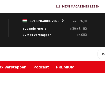
MIJN MAGAZINES LEZEN
GP HONGARIJE 2026
24 - 26 jul
1 . Lando Norris
1:39:56.180
2 . Max Verstappen
+ 15.080
D
x Verstappen
Podcast
PREMIUM