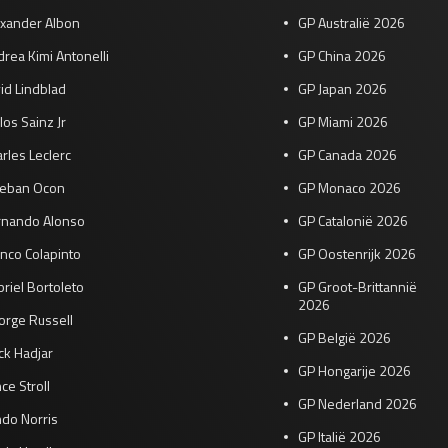
exander Albon
GP Australië 2026
rea Kimi Antonelli
GP China 2026
id Lindblad
GP Japan 2026
los Sainz Jr
GP Miami 2026
rles Leclerc
GP Canada 2026
teban Ocon
GP Monaco 2026
rnando Alonso
GP Catalonië 2026
nco Colapinto
GP Oostenrijk 2026
riel Bortoleto
GP Groot-Brittannië
2026
orge Russell
GP België 2026
ck Hadjar
GP Hongarije 2026
ce Stroll
GP Nederland 2026
do Norris
GP Italië 2026