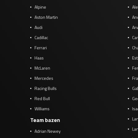
Alpine
Al
Aston Martin
And
Audi
Arv
Cadillac
Car
Ferrari
Cha
Haas
Es
McLaren
Fe
Mercedes
Fra
Racing Bulls
Gab
Red Bull
Ge
Williams
Isa
Lan
Team bazen
Lan
Adrian Newey