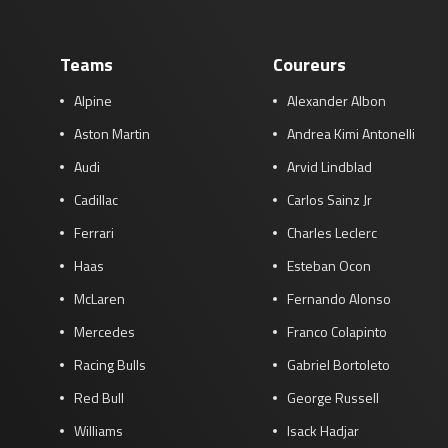
Teams
Coureurs
Alpine
Alexander Albon
Aston Martin
Andrea Kimi Antonelli
Audi
Arvid Lindblad
Cadillac
Carlos Sainz Jr
Ferrari
Charles Leclerc
Haas
Esteban Ocon
McLaren
Fernando Alonso
Mercedes
Franco Colapinto
Racing Bulls
Gabriel Bortoleto
Red Bull
George Russell
Williams
Isack Hadjar