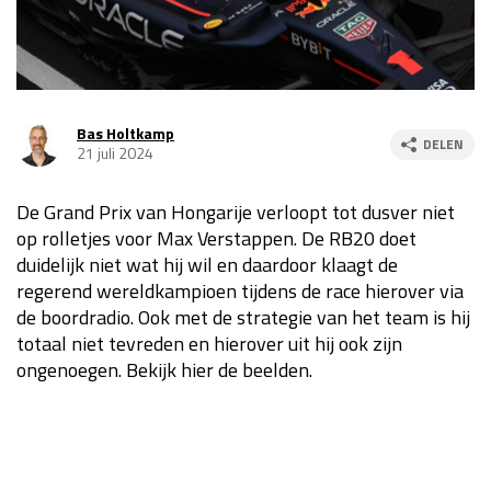
Race
za 13:00 - 15:00
GP VERENIGDE STATEN 2026
23 - 25 okt
Bas Holtkamp
DELEN
21 juli 2024
GP SÃO PAULO 2026
06 - 08 nov
De Grand Prix van Hongarije verloopt tot dusver niet
Kwalificatie
za 23:00 - 00:00
op rolletjes voor Max Verstappen. De RB20 doet
Race
zo 21:00 - 23:00
duidelijk niet wat hij wil en daardoor klaagt de
regerend wereldkampioen tijdens de race hierover via
Kwalificatie
za 19:00 - 20:00
de boordradio. Ook met de strategie van het team is hij
Race
zo 18:00 - 20:00
totaal niet tevreden en hierover uit hij ook zijn
ongenoegen. Bekijk hier de beelden.
GP MEXICO 2026
30 okt - 01 nov
LAS VEGAS GRAND PRIX 2026
20 - 22 nov
Kwalificatie
za 22:00 - 23:00