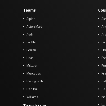
Teams
Cou
Alpine
Al
Aston Martin
And
Audi
Arv
Cadillac
Car
Ferrari
Cha
Haas
Es
McLaren
Fe
Mercedes
Fra
Racing Bulls
Gab
Red Bull
Ge
Williams
Isa
Lan
Team bazen