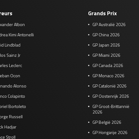
reurs
Grands Prix
exander Albon
GP Australië 2026
rea Kimi Antonelli
GP China 2026
id Lindblad
GP Japan 2026
los Sainz Jr
GP Miami 2026
rles Leclerc
GP Canada 2026
teban Ocon
GP Monaco 2026
rnando Alonso
GP Catalonië 2026
nco Colapinto
GP Oostenrijk 2026
riel Bortoleto
GP Groot-Brittannië
2026
orge Russell
GP België 2026
ck Hadjar
GP Hongarije 2026
ce Stroll