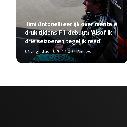
Kimi Antonelli eerlijk over mentale
druk tijdens F1-debuut: ‘Alsof ik
drie seizoenen tegelijk reed’
04 augustus 2026 11:00 -
Nieuws