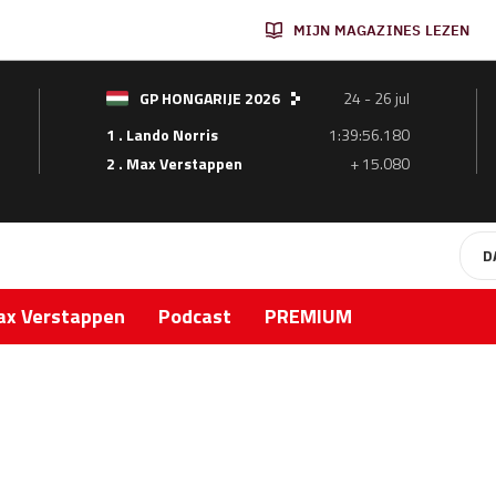
MIJN MAGAZINES LEZEN
GP HONGARIJE 2026
24 - 26 jul
1 . Lando Norris
1:39:56.180
2 . Max Verstappen
+ 15.080
D
x Verstappen
Podcast
PREMIUM