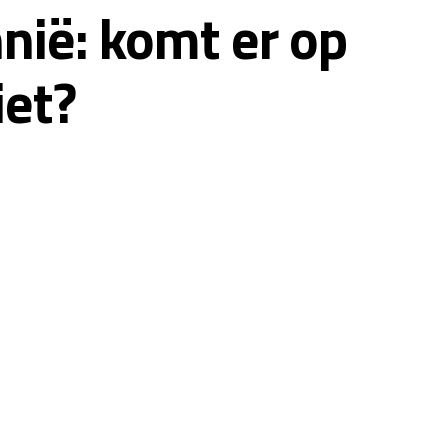
nië: komt er op
iet?