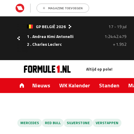
MAGAZINE TOEVOEGEN
- 05
GP BELGIË 2026
17 - 19 jul
ul
1 . Andrea Kimi Antonelli
1:24:42.479
1.335
2 . Charles Leclerc
+ 1.952
0.427
Altijd op pole!
Nieuws
WK Kalender
Standen
Ma
MERCEDES
RED BULL
SILVERSTONE
VERSTAPPEN