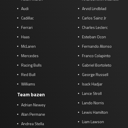
Audi
Arvid Lindblad
Cadillac
Carlos Sainz Jr
Ferrari
Charles Leclerc
Haas
Esteban Ocon
McLaren
Fernando Alonso
Mercedes
Franco Colapinto
Racing Bulls
Gabriel Bortoleto
Red Bull
George Russell
Williams
Isack Hadjar
Lance Stroll
Team bazen
Lando Norris
Adrian Newey
Lewis Hamilton
Alan Permane
Liam Lawson
Andrea Stella