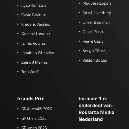
Max Verstappen
Ayao Komatsu
Nico Hülkenberg
Flavio Briatore
Oliver Bearman
Frédéric Vasseur
Oscar Piastri
Graeme Lowdon
Pierre Gasly
James Vowles
Sergio Pérez
Jonathan Wheatley
Valtteri Bottas
Laurent Mekies
Toto Wolff
Grands Prix
Formule 1 is
onderdeel van
GP Australië 2026
Roularta Media
GP China 2026
Nederland
GP Japan 2026