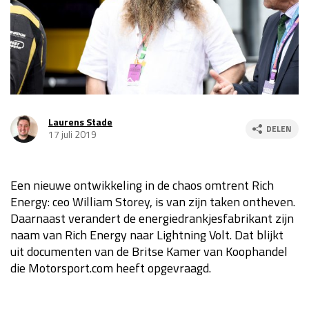
Race
za 13:00 - 15:00
GP VERENIGDE STATEN 2026
23 - 25 okt
GP SÃO PAULO 2026
06 - 08 nov
Laurens Stade
DELEN
17 juli 2019
Kwalificatie
za 23:00 - 00:00
Race
zo 21:00 - 23:00
Een nieuwe ontwikkeling in de chaos omtrent Rich
Kwalificatie
za 19:00 - 20:00
Energy: ceo William Storey, is van zijn taken ontheven.
Race
zo 18:00 - 20:00
Daarnaast verandert de energiedrankjesfabrikant zijn
naam van Rich Energy naar Lightning Volt. Dat blijkt
GP MEXICO 2026
30 okt - 01 nov
uit documenten van de Britse Kamer van Koophandel
die Motorsport.com heeft opgevraagd.
LAS VEGAS GRAND PRIX 2026
20 - 22 nov
Kwalificatie
za 22:00 - 23:00