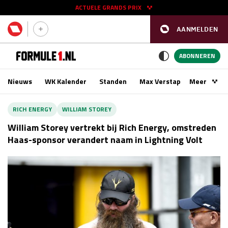
ACTUELE GRANDS PRIX
AANMELDEN
GP SPANJE 2026
11 - 13 sep
ABONNEREN
Nieuws
WK Kalender
Standen
Max Verstappen
Meer
Podca
Kwalificatie
za 16:00 - 17:00
RICH ENERGY
WILLIAM STOREY
Race
zo 15:00 - 17:00
William Storey vertrekt bij Rich Energy, omstreden
Haas-sponsor verandert naam in Lightning Volt
GP SINGAPORE 2026
09 - 11 okt
GP AZERBEIDZJAN 2026
24 - 26 sep
Kwalificatie
za 15:00 - 16:00
Race
zo 14:00 - 16:00
Kwalificatie
vr 14:00 - 15:00