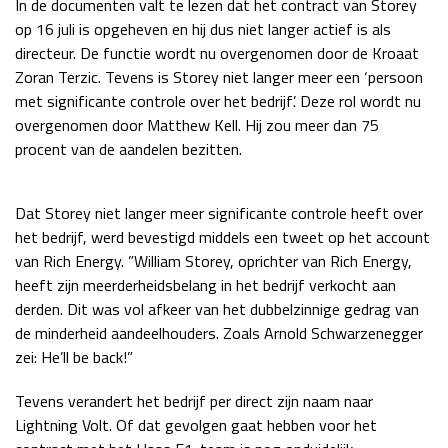
In de documenten valt te lezen dat het contract van Storey
Race
zo 21:00 - 23:00
op 16 juli is opgeheven en hij dus niet langer actief is als
GP ABU DHABI 2026
04 - 06 dec
directeur. De functie wordt nu overgenomen door de Kroaat
Kwalificatie
za 05:00 - 06:00
Zoran Terzic. Tevens is Storey niet langer meer een ‘persoon
Race
zo 05:00 - 07:00
met significante controle over het bedrijf’. Deze rol wordt nu
overgenomen door Matthew Kell. Hij zou meer dan 75
Kwalificatie
za 15:00 - 16:00
procent van de aandelen bezitten.
Race
zo 14:00 - 16:00
Dat Storey niet langer meer significante controle heeft over
GP QATAR 2026
27 - 29 nov
het bedrijf, werd bevestigd middels een tweet op het account
van Rich Energy. ”William Storey, oprichter van Rich Energy,
heeft zijn meerderheidsbelang in het bedrijf verkocht aan
derden. Dit was vol afkeer van het dubbelzinnige gedrag van
Kwalificatie
za 19:00 - 20:00
de minderheid aandeelhouders. Zoals Arnold Schwarzenegger
Race
zo 17:00 - 19:00
zei: He’ll be back!”
Tevens verandert het bedrijf per direct zijn naam naar
Lightning Volt. Of dat gevolgen gaat hebben voor het