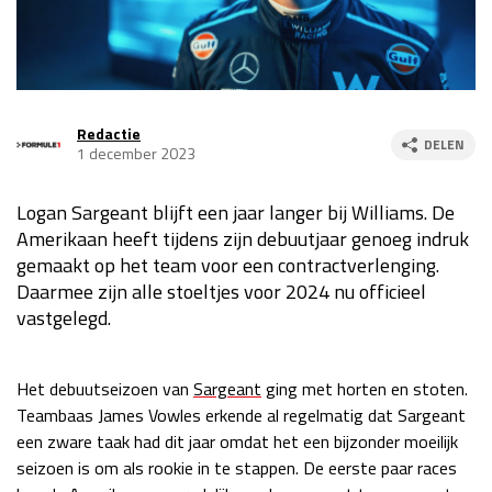
Race
za 13:00 - 15:00
GP VERENIGDE STATEN 2026
23 - 25 okt
Redactie
DELEN
1 december 2023
GP SÃO PAULO 2026
06 - 08 nov
Logan Sargeant blijft een jaar langer bij Williams. De
Kwalificatie
za 23:00 - 00:00
Amerikaan heeft tijdens zijn debuutjaar genoeg indruk
Race
zo 21:00 - 23:00
gemaakt op het team voor een contractverlenging.
Daarmee zijn alle stoeltjes voor 2024 nu officieel
Kwalificatie
za 19:00 - 20:00
vastgelegd.
Race
zo 18:00 - 20:00
GP MEXICO 2026
30 okt - 01 nov
Het debuutseizoen van
Sargeant
ging met horten en stoten.
Teambaas James Vowles erkende al regelmatig dat Sargeant
een zware taak had dit jaar omdat het een bijzonder moeilijk
LAS VEGAS GRAND PRIX 2026
20 - 22 nov
seizoen is om als rookie in te stappen. De eerste paar races
Kwalificatie
za 22:00 - 23:00