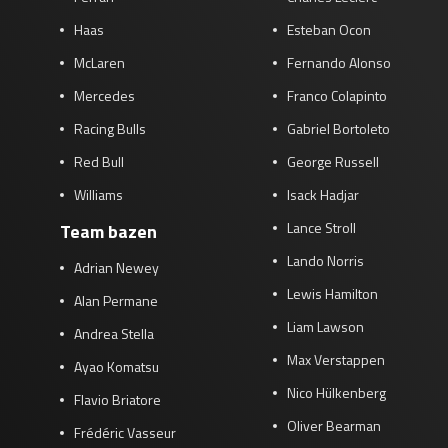
Haas
Esteban Ocon
McLaren
Fernando Alonso
Mercedes
Franco Colapinto
Racing Bulls
Gabriel Bortoleto
Red Bull
George Russell
Williams
Isack Hadjar
Lance Stroll
Team bazen
Lando Norris
Adrian Newey
Lewis Hamilton
Alan Permane
Liam Lawson
Andrea Stella
Max Verstappen
Ayao Komatsu
Nico Hülkenberg
Flavio Briatore
Oliver Bearman
Frédéric Vasseur