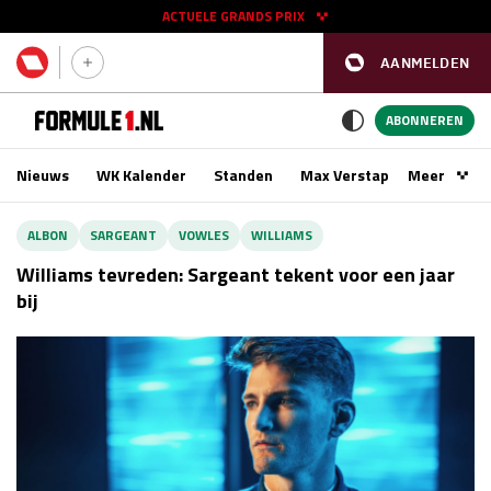
ACTUELE GRANDS PRIX
AANMELDEN
GP SPANJE 2026
11 - 13 sep
ABONNEREN
Nieuws
WK Kalender
Standen
Max Verstappen
Meer
Podca
Kwalificatie
za 16:00 - 17:00
ALBON
SARGEANT
VOWLES
WILLIAMS
Race
zo 15:00 - 17:00
Williams tevreden: Sargeant tekent voor een jaar
bij
GP SINGAPORE 2026
09 - 11 okt
GP AZERBEIDZJAN 2026
24 - 26 sep
Kwalificatie
za 15:00 - 16:00
Race
zo 14:00 - 16:00
Kwalificatie
vr 14:00 - 15:00