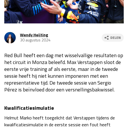
Race
za 13:00 - 15:00
GP VERENIGDE STATEN 2026
23 - 25 okt
Wendy Heijting
DELEN
30 augustus 2024
GP SÃO PAULO 2026
06 - 08 nov
Red Bull heeft een dag met wisselvallige resultaten op
Kwalificatie
za 23:00 - 00:00
het circuit in Monza beleefd. Max Verstappen sloot de
Race
zo 21:00 - 23:00
eerste vrije training af als eerste, maar in de tweede
sessie heeft hij niet kunnen imponeren met een
Kwalificatie
za 19:00 - 20:00
representatieve tijd. De tweede sessie van Sergio
Race
zo 18:00 - 20:00
Pérez is beïnvloed door een versnellingsbakwissel.
GP MEXICO 2026
30 okt - 01 nov
Kwalificatiesimulatie
Helmut Marko heeft toegelicht dat Verstappen tijdens de
LAS VEGAS GRAND PRIX 2026
20 - 22 nov
kwalificatiesimulatie in de eerste sessie een fout heeft
Kwalificatie
za 22:00 - 23:00