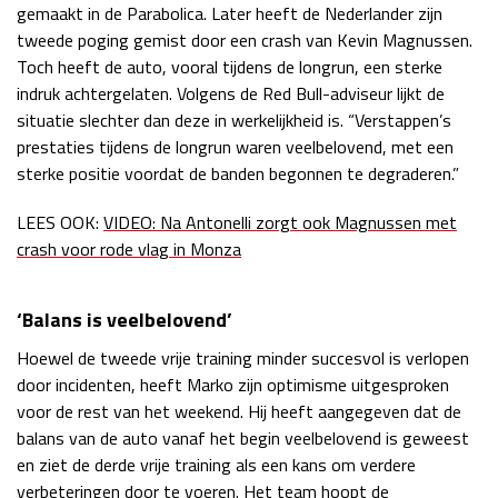
gemaakt in de Parabolica. Later heeft de Nederlander zijn
Race
zo 21:00 - 23:00
tweede poging gemist door een crash van Kevin Magnussen.
GP ABU DHABI 2026
04 - 06 dec
Toch heeft de auto, vooral tijdens de longrun, een sterke
Kwalificatie
za 05:00 - 06:00
indruk achtergelaten. Volgens de Red Bull-adviseur lijkt de
Race
zo 05:00 - 07:00
situatie slechter dan deze in werkelijkheid is. “Verstappen’s
prestaties tijdens de longrun waren veelbelovend, met een
Kwalificatie
za 15:00 - 16:00
sterke positie voordat de banden begonnen te degraderen.”
Race
zo 14:00 - 16:00
LEES OOK:
VIDEO: Na Antonelli zorgt ook Magnussen met
GP QATAR 2026
27 - 29 nov
crash voor rode vlag in Monza
‘Balans is veelbelovend’
Kwalificatie
za 19:00 - 20:00
Hoewel de tweede vrije training minder succesvol is verlopen
door incidenten, heeft Marko zijn optimisme uitgesproken
Race
zo 17:00 - 19:00
voor de rest van het weekend. Hij heeft aangegeven dat de
balans van de auto vanaf het begin veelbelovend is geweest
en ziet de derde vrije training als een kans om verdere
verbeteringen door te voeren. Het team hoopt de