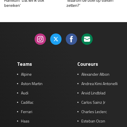
Hamilton: ‘Dat wil ik ook
‘Waarom de boel op stelten
bereiken’
zetten?’
Teams
Coureurs
Alpine
Alexander Albon
Aston Martin
Andrea Kimi Antonelli
Audi
Arvid Lindblad
Cadillac
Carlos Sainz Jr
Ferrari
Charles Leclerc
Haas
Esteban Ocon