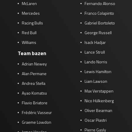
McLaren
Fernando Alonso
Mercedes
Franco Colapinto
Racing Bulls
Gabriel Bortoleto
Red Bull
George Russell
Williams
Isack Hadjar
Lance Stroll
Team bazen
Lando Norris
Adrian Newey
Lewis Hamilton
Alan Permane
Liam Lawson
Andrea Stella
Max Verstappen
Ayao Komatsu
Nico Hülkenberg
Flavio Briatore
Oliver Bearman
Frédéric Vasseur
Oscar Piastri
Graeme Lowdon
Pierre Gasly
James Vowles