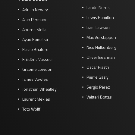
Lando Norris
Adrian Newey
Lewis Hamilton
Alan Permane
Liam Lawson
Andrea Stella
Max Verstappen
Ayao Komatsu
Nico Hülkenberg
Flavio Briatore
Oliver Bearman
Frédéric Vasseur
Oscar Piastri
Graeme Lowdon
Pierre Gasly
James Vowles
Sergio Pérez
Jonathan Wheatley
Valtteri Bottas
Laurent Mekies
Toto Wolff