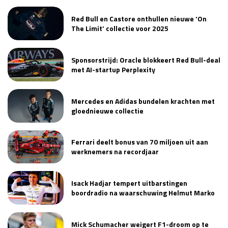
Red Bull en Castore onthullen nieuwe ‘On
The Limit’ collectie voor 2025
Sponsorstrijd: Oracle blokkeert Red Bull-deal
met AI-startup Perplexity
Mercedes en Adidas bundelen krachten met
gloednieuwe collectie
Ferrari deelt bonus van 70 miljoen uit aan
werknemers na recordjaar
Isack Hadjar tempert uitbarstingen
boordradio na waarschuwing Helmut Marko
Mick Schumacher weigert F1-droom op te