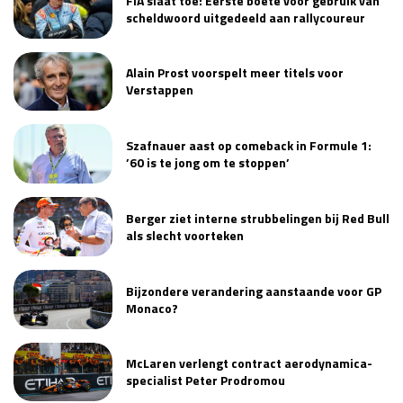
FIA slaat toe: Eerste boete voor gebruik van
scheldwoord uitgedeeld aan rallycoureur
Alain Prost voorspelt meer titels voor
Verstappen
Szafnauer aast op comeback in Formule 1:
’60 is te jong om te stoppen’
Berger ziet interne strubbelingen bij Red Bull
als slecht voorteken
Bijzondere verandering aanstaande voor GP
Monaco?
McLaren verlengt contract aerodynamica-
specialist Peter Prodromou