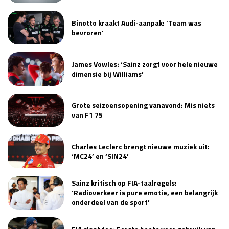
Binotto kraakt Audi-aanpak: ‘Team was
bevroren’
James Vowles: ‘Sainz zorgt voor hele nieuwe
dimensie bij Williams’
Grote seizoensopening vanavond: Mis niets
van F1 75
Charles Leclerc brengt nieuwe muziek uit:
‘MC24’ en ‘SIN24’
Sainz kritisch op FIA-taalregels:
‘Radioverkeer is pure emotie, een belangrijk
onderdeel van de sport’