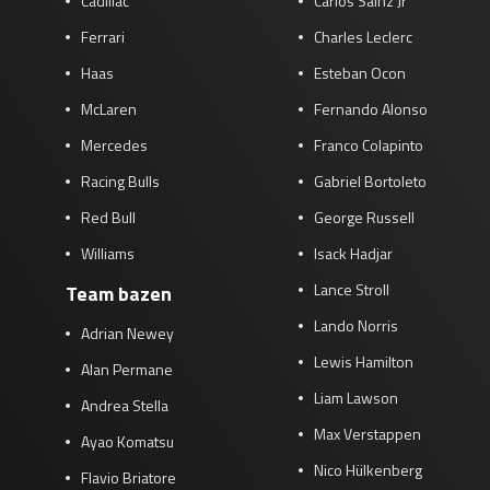
Cadillac
Carlos Sainz Jr
Ferrari
Charles Leclerc
Haas
Esteban Ocon
McLaren
Fernando Alonso
Mercedes
Franco Colapinto
Racing Bulls
Gabriel Bortoleto
Red Bull
George Russell
Williams
Isack Hadjar
Lance Stroll
Team bazen
Lando Norris
Adrian Newey
Lewis Hamilton
Alan Permane
Liam Lawson
Andrea Stella
Max Verstappen
Ayao Komatsu
Nico Hülkenberg
Flavio Briatore