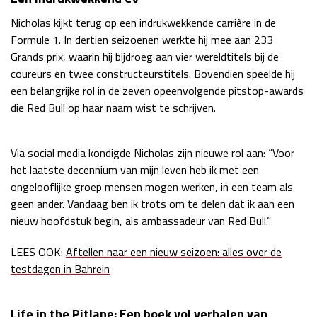
Race
zo 21:00 - 23:00
Nicholas kijkt terug op een indrukwekkende carrière in de
GP ABU DHABI 2026
04 - 06 dec
Formule 1. In dertien seizoenen werkte hij mee aan 233
Kwalificatie
za 05:00 - 06:00
Grands prix, waarin hij bijdroeg aan vier wereldtitels bij de
Race
zo 05:00 - 07:00
coureurs en twee constructeurstitels. Bovendien speelde hij
een belangrijke rol in de zeven opeenvolgende pitstop-awards
Kwalificatie
za 15:00 - 16:00
die Red Bull op haar naam wist te schrijven.
Race
zo 14:00 - 16:00
Via social media kondigde Nicholas zijn nieuwe rol aan: “Voor
GP QATAR 2026
27 - 29 nov
het laatste decennium van mijn leven heb ik met een
ongelooflijke groep mensen mogen werken, in een team als
geen ander. Vandaag ben ik trots om te delen dat ik aan een
nieuw hoofdstuk begin, als ambassadeur van Red Bull.”
Kwalificatie
za 19:00 - 20:00
Race
zo 17:00 - 19:00
LEES OOK:
Aftellen naar een nieuw seizoen: alles over de
testdagen in Bahrein
Life in the Pitlane: Een boek vol verhalen van