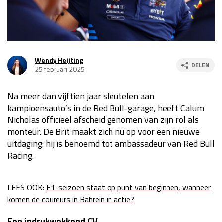
Race
za 13:00 - 15:00
GP VERENIGDE STATEN 2026
23 - 25 okt
Wendy Heijting
DELEN
25 februari 2025
GP SÃO PAULO 2026
06 - 08 nov
Na meer dan vijftien jaar sleutelen aan
Kwalificatie
za 23:00 - 00:00
kampioensauto’s in de Red Bull-garage, heeft Calum
Race
zo 21:00 - 23:00
Nicholas officieel afscheid genomen van zijn rol als
monteur. De Brit maakt zich nu op voor een nieuwe
Kwalificatie
za 19:00 - 20:00
uitdaging: hij is benoemd tot ambassadeur van Red Bull
Race
zo 18:00 - 20:00
Racing.
GP MEXICO 2026
30 okt - 01 nov
LEES OOK:
F1-seizoen staat op punt van beginnen, wanneer
komen de coureurs in Bahrein in actie?
LAS VEGAS GRAND PRIX 2026
20 - 22 nov
Een indrukwekkend CV
Kwalificatie
za 22:00 - 23:00