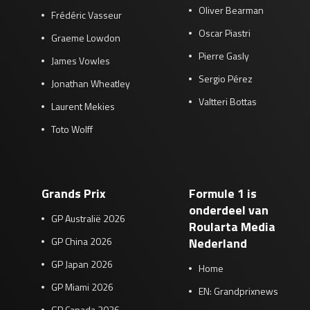
Oliver Bearman
Frédéric Vasseur
Oscar Piastri
Graeme Lowdon
Pierre Gasly
James Vowles
Sergio Pérez
Jonathan Wheatley
Valtteri Bottas
Laurent Mekies
Toto Wolff
Grands Prix
Formule 1 is
onderdeel van
GP Australië 2026
Roularta Media
GP China 2026
Nederland
GP Japan 2026
Home
GP Miami 2026
EN: Grandprixnews
GP Canada 2026