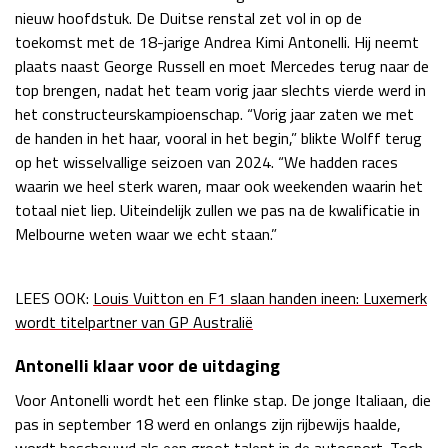
nieuw hoofdstuk. De Duitse renstal zet vol in op de
toekomst met de 18-jarige Andrea Kimi Antonelli. Hij neemt
plaats naast George Russell en moet Mercedes terug naar de
top brengen, nadat het team vorig jaar slechts vierde werd in
het constructeurskampioenschap. “Vorig jaar zaten we met
de handen in het haar, vooral in het begin,” blikte Wolff terug
op het wisselvallige seizoen van 2024. “We hadden races
waarin we heel sterk waren, maar ook weekenden waarin het
totaal niet liep. Uiteindelijk zullen we pas na de kwalificatie in
Melbourne weten waar we echt staan.”
LEES OOK:
Louis Vuitton en F1 slaan handen ineen: Luxemerk
wordt titelpartner van GP Australië
Antonelli klaar voor de uitdaging
Voor Antonelli wordt het een flinke stap. De jonge Italiaan, die
pas in september 18 werd en onlangs zijn rijbewijs haalde,
wordt beschouwd als een groot talent in de autosport. Toch