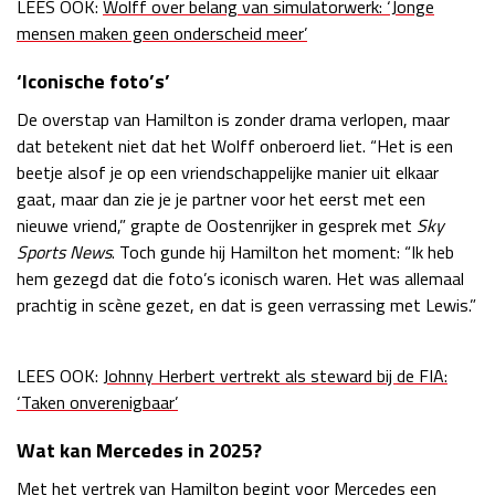
LEES OOK:
Wolff over belang van simulatorwerk: ‘Jonge
Race
zo 21:00 - 23:00
mensen maken geen onderscheid meer’
GP ABU DHABI 2026
04 - 06 dec
Kwalificatie
za 05:00 - 06:00
‘Iconische foto’s’
Race
zo 05:00 - 07:00
De overstap van Hamilton is zonder drama verlopen, maar
dat betekent niet dat het Wolff onberoerd liet. “Het is een
Kwalificatie
za 15:00 - 16:00
beetje alsof je op een vriendschappelijke manier uit elkaar
Race
zo 14:00 - 16:00
gaat, maar dan zie je je partner voor het eerst met een
nieuwe vriend,” grapte de Oostenrijker in gesprek met
Sky
GP QATAR 2026
27 - 29 nov
Sports News
. Toch gunde hij Hamilton het moment: “Ik heb
hem gezegd dat die foto’s iconisch waren. Het was allemaal
prachtig in scène gezet, en dat is geen verrassing met Lewis.”
Kwalificatie
za 19:00 - 20:00
LEES OOK:
Johnny Herbert vertrekt als steward bij de FIA:
Race
zo 17:00 - 19:00
‘Taken onverenigbaar’
Wat kan Mercedes in 2025?
Met het vertrek van Hamilton begint voor Mercedes een