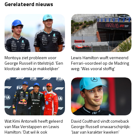
Gerelateerd nieuws
Montoya ziet probleem voor
Lewis Hamilton wuift vermeend
George Russell in titelstrijd: ‘Een
Ferrari-voordeel op de Madring
klootzak versla je makkelijker’
weg: ‘Was vooral stoffig’
Wat Kimi Antonelli heeft geleerd
David Coulthard vindt comeback
van Max Verstappen en Lewis
George Russell onwaarschijnlijk:
Hamilton: ‘Dat wil ik ook
‘Jaar van karakter kweken’