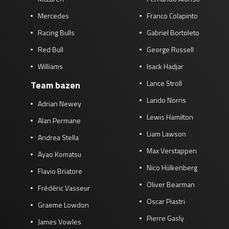
Mercedes
Franco Colapinto
Racing Bulls
Gabriel Bortoleto
Red Bull
George Russell
Williams
Isack Hadjar
Lance Stroll
Team bazen
Lando Norris
Adrian Newey
Lewis Hamilton
Alan Permane
Liam Lawson
Andrea Stella
Max Verstappen
Ayao Komatsu
Nico Hülkenberg
Flavio Briatore
Oliver Bearman
Frédéric Vasseur
Oscar Piastri
Graeme Lowdon
Pierre Gasly
James Vowles