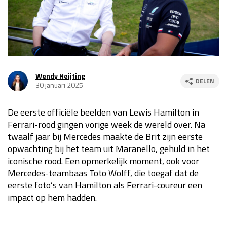
Race
za 13:00 - 15:00
GP VERENIGDE STATEN 2026
23 - 25 okt
Wendy Heijting
DELEN
30 januari 2025
GP SÃO PAULO 2026
06 - 08 nov
Kwalificatie
za 23:00 - 00:00
De eerste officiële beelden van Lewis Hamilton in
Race
zo 21:00 - 23:00
Ferrari-rood gingen vorige week de wereld over. Na
twaalf jaar bij Mercedes maakte de Brit zijn eerste
Kwalificatie
za 19:00 - 20:00
opwachting bij het team uit Maranello, gehuld in het
Race
zo 18:00 - 20:00
iconische rood. Een opmerkelijk moment, ook voor
Mercedes-teambaas Toto Wolff, die toegaf dat de
GP MEXICO 2026
30 okt - 01 nov
eerste foto’s van Hamilton als Ferrari-coureur een
impact op hem hadden.
LAS VEGAS GRAND PRIX 2026
20 - 22 nov
Kwalificatie
za 22:00 - 23:00