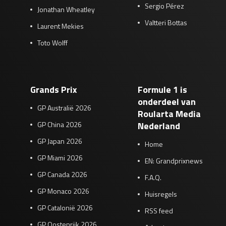
Sergio Pérez
Jonathan Wheatley
Valtteri Bottas
Laurent Mekies
Toto Wolff
Grands Prix
Formule 1 is
onderdeel van
GP Australië 2026
Roularta Media
GP China 2026
Nederland
GP Japan 2026
Home
GP Miami 2026
EN: Grandprixnews
GP Canada 2026
F.A.Q.
GP Monaco 2026
Huisregels
GP Catalonië 2026
RSS feed
GP Oostenrijk 2026