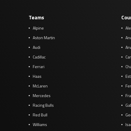
Teams
Cou
Alpine
Al
Aston Martin
And
Audi
Arv
Cadillac
Car
Ferrari
Cha
Haas
Es
McLaren
Fe
Mercedes
Fra
Racing Bulls
Gab
Red Bull
Ge
Williams
Isa