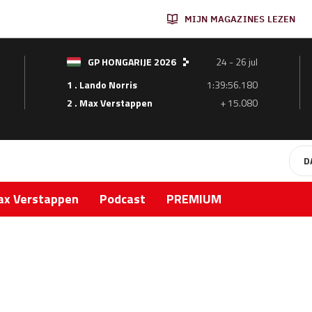
MIJN MAGAZINES LEZEN
GP HONGARIJE 2026
24 - 26 jul
1 . Lando Norris
1:39:56.180
2 . Max Verstappen
+ 15.080
D
x Verstappen
Podcast
PREMIUM