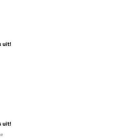
 uit!
 uit!
ne