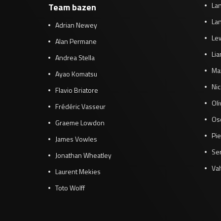
Lan
Team bazen
Lan
Adrian Newey
Le
Alan Permane
Li
Andrea Stella
Ma
Ayao Komatsu
Ni
Flavio Briatore
Ol
Frédéric Vasseur
Osc
Graeme Lowdon
Pie
James Vowles
Se
Jonathan Wheatley
Val
Laurent Mekies
Toto Wolff