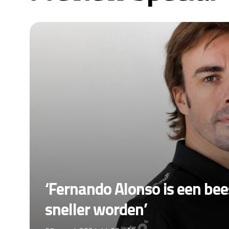
‘Fernando Alonso is een bee
sneller worden’