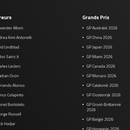
reurs
Grands Prix
exander Albon
GP Australië 2026
rea Kimi Antonelli
GP China 2026
id Lindblad
GP Japan 2026
los Sainz Jr
GP Miami 2026
rles Leclerc
GP Canada 2026
teban Ocon
GP Monaco 2026
rnando Alonso
GP Catalonië 2026
nco Colapinto
GP Oostenrijk 2026
riel Bortoleto
GP Groot-Brittannië
2026
orge Russell
GP België 2026
ck Hadjar
GP Hongarije 2026