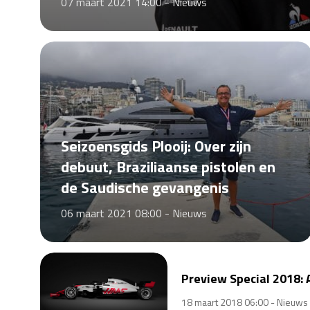
07 maart 2021 14:00 -
Nieuws
Seizoensgids Plooij: Over zijn
debuut, Braziliaanse pistolen en
de Saudische gevangenis
06 maart 2021 08:00 -
Nieuws
Preview Special 2018: 
18 maart 2018 06:00 -
Nieuws