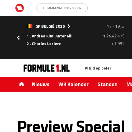
MAGAZINE TOEVOEGEN
- 05
GP BELGIË 2026
17 - 19 jul
ul
1 . Andrea Kimi Antonelli
1:24:42.479
1.335
2 . Charles Leclerc
+ 1.952
0.427
Altijd op pole!
Nieuws
WK Kalender
Standen
Ma
Preview Special