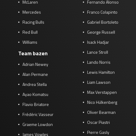
McLaren
Fernando Alonso
Mercedes
Franco Colapinto
Racing Bulls
Gabriel Bortoleto
Red Bull
George Russell
Williams
Isack Hadjar
Lance Stroll
Team bazen
Lando Norris
Adrian Newey
Lewis Hamilton
Alan Permane
Liam Lawson
Andrea Stella
Max Verstappen
Ayao Komatsu
Nico Hülkenberg
Flavio Briatore
Oliver Bearman
Frédéric Vasseur
Oscar Piastri
Graeme Lowdon
Pierre Gasly
James Vowles