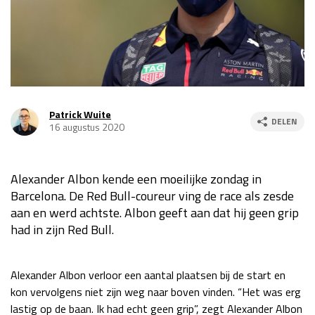
Race
za 13:00 - 15:00
GP VERENIGDE STATEN 2026
23 - 25 okt
Patrick Wuite
GP SÃO PAULO 2026
06 - 08 nov
DELEN
16 augustus 2020
Kwalificatie
za 23:00 - 00:00
Race
zo 21:00 - 23:00
Alexander Albon kende een moeilijke zondag in
Kwalificatie
za 19:00 - 20:00
Barcelona. De Red Bull-coureur ving de race als zesde
Race
zo 18:00 - 20:00
aan en werd achtste. Albon geeft aan dat hij geen grip
had in zijn Red Bull.
GP MEXICO 2026
30 okt - 01 nov
Alexander Albon verloor een aantal plaatsen bij de start en
kon vervolgens niet zijn weg naar boven vinden. “Het was erg
LAS VEGAS GRAND PRIX 2026
20 - 22 nov
lastig op de baan. Ik had echt geen grip”, zegt Alexander Albon
Kwalificatie
za 22:00 - 23:00