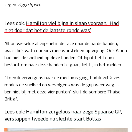
tegen
Ziggo Sport
.
Race
zo 21:00 - 23:00
GP ABU DHABI 2026
04 - 06 dec
Kwalificatie
za 05:00 - 06:00
Lees ook:
Hamilton viel bijna in slaap vooraan: ‘Had
Race
zo 05:00 - 07:00
niet door dat het de laatste ronde was’
Kwalificatie
za 15:00 - 16:00
Albon wisselde al vrij snel in de race naar de harde banden,
Race
zo 14:00 - 16:00
waar flink wat coureurs mee worstelden op vrijdag. Ook Albon
had niet de snelheid op deze banden. Of hij of het team
besloot om naar deze banden te gaan, liet hij in het midden.
GP QATAR 2026
27 - 29 nov
“Toen ik vervolgens naar de mediums ging, had ik vijf á zes
rondes de snelheid en vervolgens was de grip weer weg. Ik
ben niet blij met deze vier punten”, sluit de sombere Thaise-
Kwalificatie
za 19:00 - 20:00
Brit af.
Race
zo 17:00 - 19:00
Lees ook:
Hamilton zorgeloos naar zege Spaanse GP,
Verstappen tweede na slechte start Bottas