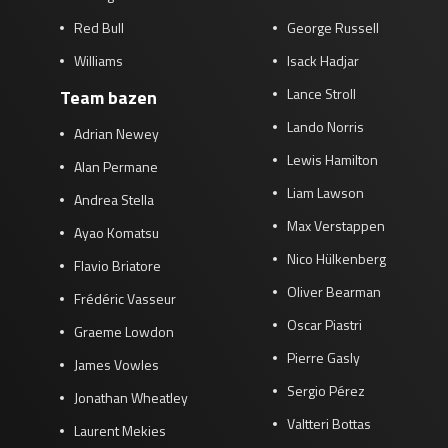
Red Bull
George Russell
Williams
Isack Hadjar
Lance Stroll
Team bazen
Lando Norris
Adrian Newey
Lewis Hamilton
Alan Permane
Liam Lawson
Andrea Stella
Max Verstappen
Ayao Komatsu
Nico Hülkenberg
Flavio Briatore
Oliver Bearman
Frédéric Vasseur
Oscar Piastri
Graeme Lowdon
Pierre Gasly
James Vowles
Sergio Pérez
Jonathan Wheatley
Valtteri Bottas
Laurent Mekies