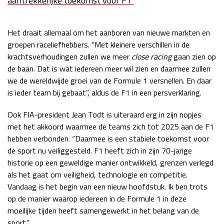
aantrekkelijke toekomst voor F1’
Race
zo 21:00 - 23:00
GP ABU DHABI 2026
04 - 06 dec
Het draait allemaal om het aanboren van nieuwe markten en
Kwalificatie
za 05:00 - 06:00
groepen raceliefhebbers. “Met kleinere verschillen in de
Race
zo 05:00 - 07:00
krachtsverhoudingen zullen we meer
close racing
gaan zien op
de baan. Dat is wat iedereen meer wil zien en daarmee zullen
Kwalificatie
za 15:00 - 16:00
we de wereldwijde groei van de Formule 1 versnellen. En daar
Race
zo 14:00 - 16:00
is ieder team bij gebaat”, aldus de F1 in een persverklaring.
GP QATAR 2026
27 - 29 nov
Ook FIA-president Jean Todt is uiteraard erg in zijn nopjes
met het akkoord waarmee de teams zich tot 2025 aan de F1
hebben verbonden. “Daarmee is een stabiele toekomst voor
de sport nu veiliggesteld. F1 heeft zich in zijn 70-jarige
Kwalificatie
za 19:00 - 20:00
historie op een geweldige manier ontwikkeld, grenzen verlegd
Race
zo 17:00 - 19:00
als het gaat om veiligheid, technologie en competitie.
Vandaag is het begin van een nieuw hoofdstuk. Ik ben trots
op de manier waarop iedereen in de Formule 1 in deze
moeilijke tijden heeft samengewerkt in het belang van de
sport.”