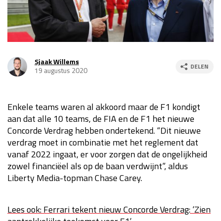
Race
za 13:00 - 15:00
GP VERENIGDE STATEN 2026
23 - 25 okt
Sjaak Willems
DELEN
19 augustus 2020
GP SÃO PAULO 2026
06 - 08 nov
Kwalificatie
za 23:00 - 00:00
Enkele teams waren al akkoord maar de F1 kondigt
Race
zo 21:00 - 23:00
aan dat alle 10 teams, de FIA en de F1 het nieuwe
Concorde Verdrag hebben ondertekend. “Dit nieuwe
Kwalificatie
za 19:00 - 20:00
verdrag moet in combinatie met het reglement dat
Race
zo 18:00 - 20:00
vanaf 2022 ingaat, er voor zorgen dat de ongelijkheid
zowel financiëel als op de baan verdwijnt”, aldus
GP MEXICO 2026
30 okt - 01 nov
Liberty Media-topman Chase Carey.
LAS VEGAS GRAND PRIX 2026
20 - 22 nov
Lees ook: Ferrari tekent nieuw Concorde Verdrag: ‘Zien
Kwalificatie
za 22:00 - 23:00