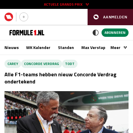
ACTUELE GRANDS PRIX
AANMELDEN
GP SPANJE 2026
11 - 13 sep
ABONNEREN
Nieuws
WK Kalender
Standen
Max Verstappen
Meer
Podca
Kwalificatie
za 16:00 - 17:00
CAREY
CONCORDE VERDRAG
TODT
Race
zo 15:00 - 17:00
Alle F1-teams hebben nieuw Concorde Verdrag
ondertekend
GP SINGAPORE 2026
09 - 11 okt
GP AZERBEIDZJAN 2026
24 - 26 sep
Kwalificatie
za 15:00 - 16:00
Race
zo 14:00 - 16:00
Kwalificatie
vr 14:00 - 15:00