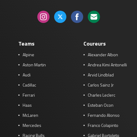
Teams
Coureurs
Alpine
Alexander Albon
Aston Martin
Andrea Kimi Antonelli
Audi
Arvid Lindblad
Cadillac
Carlos Sainz Jr
Ferrari
Charles Leclerc
Haas
Esteban Ocon
McLaren
Fernando Alonso
Mercedes
Franco Colapinto
Racing Bulls
Gabriel Bortoleto