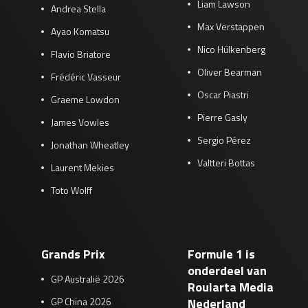
Liam Lawson
Andrea Stella
Max Verstappen
Ayao Komatsu
Nico Hülkenberg
Flavio Briatore
Oliver Bearman
Frédéric Vasseur
Oscar Piastri
Graeme Lowdon
Pierre Gasly
James Vowles
Sergio Pérez
Jonathan Wheatley
Valtteri Bottas
Laurent Mekies
Toto Wolff
Grands Prix
Formule 1 is
onderdeel van
GP Australië 2026
Roularta Media
GP China 2026
Nederland