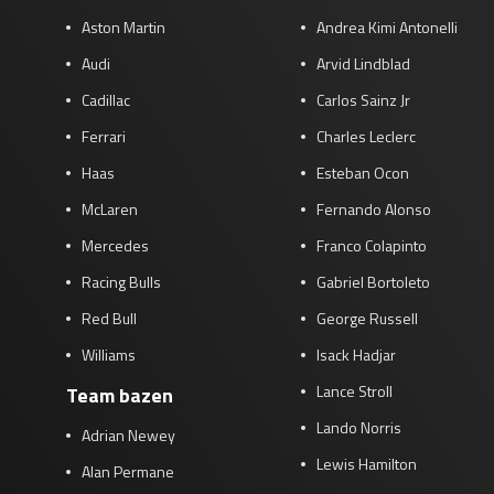
Aston Martin
Andrea Kimi Antonelli
Audi
Arvid Lindblad
Cadillac
Carlos Sainz Jr
Ferrari
Charles Leclerc
Haas
Esteban Ocon
McLaren
Fernando Alonso
Mercedes
Franco Colapinto
Racing Bulls
Gabriel Bortoleto
Red Bull
George Russell
Williams
Isack Hadjar
Lance Stroll
Team bazen
Lando Norris
Adrian Newey
Lewis Hamilton
Alan Permane