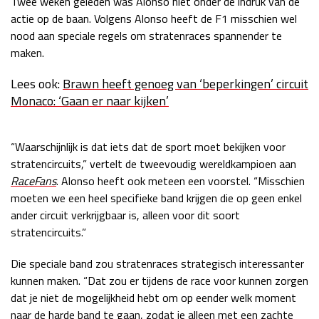
Twee weken geleden was Alonso niet onder de indruk van de
actie op de baan. Volgens Alonso heeft de F1 misschien wel
Race
zo 21:00 - 23:00
GP ABU DHABI 2026
04 - 06 dec
nood aan speciale regels om stratenraces spannender te
Kwalificatie
za 05:00 - 06:00
maken.
Race
zo 05:00 - 07:00
Lees ook:
Brawn heeft genoeg van ‘beperkingen’ circuit
Monaco: ‘Gaan er naar kijken’
Kwalificatie
za 15:00 - 16:00
Race
zo 14:00 - 16:00
“Waarschijnlijk is dat iets dat de sport moet bekijken voor
GP QATAR 2026
27 - 29 nov
stratencircuits,” vertelt de tweevoudig wereldkampioen aan
RaceFans
. Alonso heeft ook meteen een voorstel. “Misschien
moeten we een heel specifieke band krijgen die op geen enkel
ander circuit verkrijgbaar is, alleen voor dit soort
Kwalificatie
za 19:00 - 20:00
stratencircuits.”
Race
zo 17:00 - 19:00
Die speciale band zou stratenraces strategisch interessanter
kunnen maken. “Dat zou er tijdens de race voor kunnen zorgen
dat je niet de mogelijkheid hebt om op eender welk moment
naar de harde band te gaan, zodat je alleen met een zachte