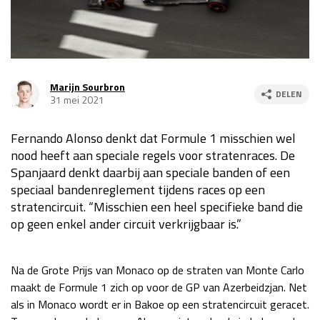
Race
za 13:00 - 15:00
GP VERENIGDE STATEN 2026
23 - 25 okt
Marijn Sourbron
DELEN
31 mei 2021
GP SÃO PAULO 2026
06 - 08 nov
Fernando Alonso denkt dat Formule 1 misschien wel
Kwalificatie
za 23:00 - 00:00
nood heeft aan speciale regels voor stratenraces. De
Race
zo 21:00 - 23:00
Spanjaard denkt daarbij aan speciale banden of een
speciaal bandenreglement tijdens races op een
Kwalificatie
za 19:00 - 20:00
stratencircuit. “Misschien een heel specifieke band die
Race
zo 18:00 - 20:00
op geen enkel ander circuit verkrijgbaar is.”
GP MEXICO 2026
30 okt - 01 nov
Na de Grote Prijs van Monaco op de straten van Monte Carlo
maakt de Formule 1 zich op voor de GP van Azerbeidzjan. Net
LAS VEGAS GRAND PRIX 2026
20 - 22 nov
als in Monaco wordt er in Bakoe op een stratencircuit geracet.
Kwalificatie
za 22:00 - 23:00