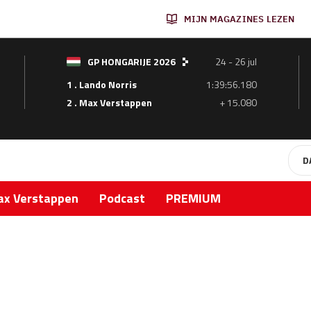
MIJN MAGAZINES LEZEN
GP HONGARIJE 2026
24 - 26 jul
1 . Lando Norris
1:39:56.180
2 . Max Verstappen
+ 15.080
D
x Verstappen
Podcast
PREMIUM