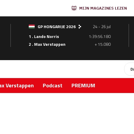
MIJN MAGAZINES LEZEN
GP HONGARIJE 2026
24 - 26 jul
1 . Lando Norris
1:39:56.180
2 . Max Verstappen
+ 15.080
D
x Verstappen
Podcast
PREMIUM