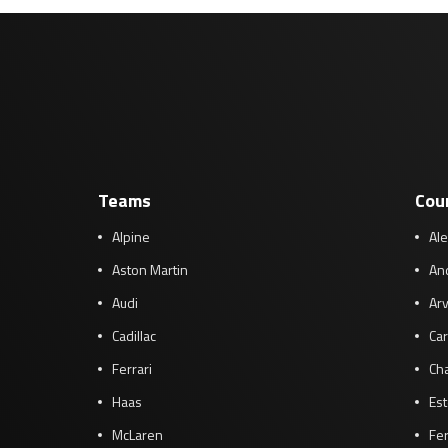
Teams
Cou
Alpine
Al
Aston Martin
And
Audi
Arv
Cadillac
Car
Ferrari
Cha
Haas
Es
McLaren
Fe