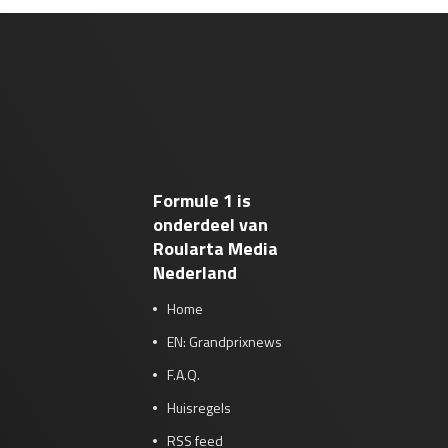
Formule 1 is
onderdeel van
Roularta Media
Nederland
Home
EN: Grandprixnews
F.A.Q.
Huisregels
RSS feed