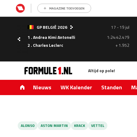
MAGAZINE TOEVOEGEN
- 05
GP BELGIË 2026
17 - 19 jul
ul
1 . Andrea Kimi Antonelli
1:24:42.479
1.335
2 . Charles Leclerc
+ 1.952
0.427
Altijd op pole!
Nieuws
WK Kalender
Standen
Ma
ALONSO
ASTON MARTIN
KRACK
VETTEL