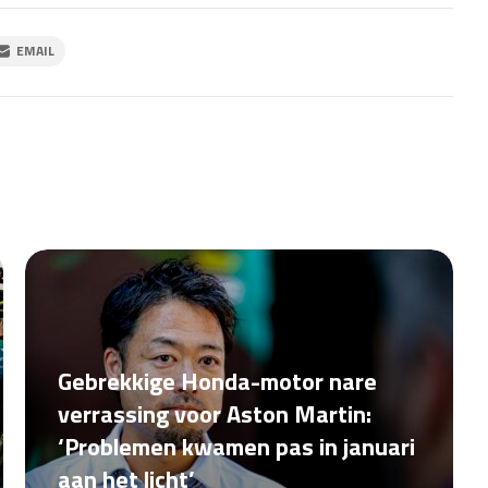
EMAIL
Gebrekkige Honda-motor nare
verrassing voor Aston Martin:
‘Problemen kwamen pas in januari
aan het licht’