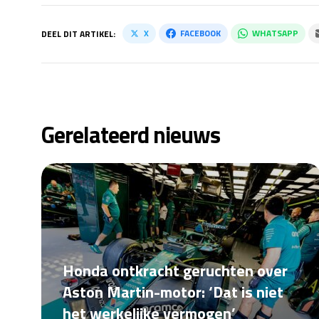
X
FACEBOOK
WHATSAPP
DEEL DIT ARTIKEL:
Gerelateerd nieuws
Honda ontkracht geruchten over
Aston Martin-motor: ‘Dat is niet
het werkelijke vermogen’