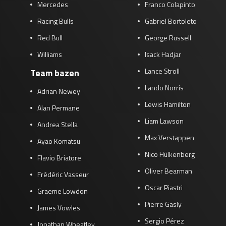
Mercedes
Franco Colapinto
Racing Bulls
Gabriel Bortoleto
Red Bull
George Russell
Williams
Isack Hadjar
Lance Stroll
Team bazen
Lando Norris
Adrian Newey
Lewis Hamilton
Alan Permane
Liam Lawson
Andrea Stella
Max Verstappen
Ayao Komatsu
Nico Hülkenberg
Flavio Briatore
Oliver Bearman
Frédéric Vasseur
Oscar Piastri
Graeme Lowdon
Pierre Gasly
James Vowles
Sergio Pérez
Jonathan Wheatley