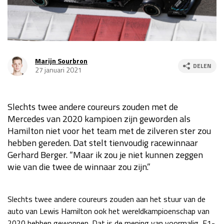
Race
za 13:00 - 15:00
GP VERENIGDE STATEN 2026
23 - 25 okt
Marijn Sourbron
DELEN
27 januari 2021
GP SÃO PAULO 2026
06 - 08 nov
Kwalificatie
za 23:00 - 00:00
Slechts twee andere coureurs zouden met de
Race
zo 21:00 - 23:00
Mercedes van 2020 kampioen zijn geworden als
Hamilton niet voor het team met de zilveren ster zou
Kwalificatie
za 19:00 - 20:00
hebben gereden. Dat stelt tienvoudig racewinnaar
Race
zo 18:00 - 20:00
Gerhard Berger. “Maar ik zou je niet kunnen zeggen
wie van die twee de winnaar zou zijn.”
GP MEXICO 2026
30 okt - 01 nov
Slechts twee andere coureurs zouden aan het stuur van de
LAS VEGAS GRAND PRIX 2026
20 - 22 nov
auto van Lewis Hamilton ook het wereldkampioenschap van
2020 hebben gewonnen. Dat is de mening van voormalig F1-
Kwalificatie
za 22:00 - 23:00