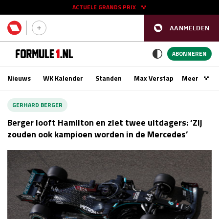
ACTUELE GRANDS PRIX
AANMELDEN
GP SPANJE 2026
11 - 13 sep
ABONNEREN
Nieuws
WK Kalender
Standen
Max Verstappen
Meer
Podca
Kwalificatie
za 16:00 - 17:00
GERHARD BERGER
Race
zo 15:00 - 17:00
Berger looft Hamilton en ziet twee uitdagers: ‘Zij
zouden ook kampioen worden in de Mercedes’
GP SINGAPORE 2026
09 - 11 okt
GP AZERBEIDZJAN 2026
24 - 26 sep
Kwalificatie
za 15:00 - 16:00
Race
zo 14:00 - 16:00
Kwalificatie
vr 14:00 - 15:00