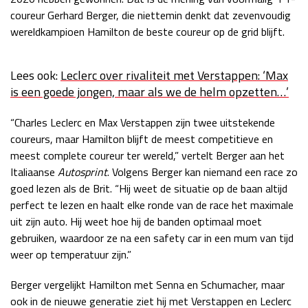
coureur Gerhard Berger, die niettemin denkt dat zevenvoudig
Race
zo 21:00 - 23:00
GP ABU DHABI 2026
04 - 06 dec
wereldkampioen Hamilton de beste coureur op de grid blijft.
Kwalificatie
za 05:00 - 06:00
Race
zo 05:00 - 07:00
Lees ook:
Leclerc over rivaliteit met Verstappen: ‘Max
is een goede jongen, maar als we de helm opzetten…’
Kwalificatie
za 15:00 - 16:00
Race
zo 14:00 - 16:00
“Charles Leclerc en Max Verstappen zijn twee uitstekende
coureurs, maar Hamilton blijft de meest competitieve en
GP QATAR 2026
27 - 29 nov
meest complete coureur ter wereld,” vertelt Berger aan het
Italiaanse
Autosprint
. Volgens Berger kan niemand een race zo
goed lezen als de Brit. “Hij weet de situatie op de baan altijd
perfect te lezen en haalt elke ronde van de race het maximale
Kwalificatie
za 19:00 - 20:00
uit zijn auto. Hij weet hoe hij de banden optimaal moet
gebruiken, waardoor ze na een safety car in een mum van tijd
Race
zo 17:00 - 19:00
weer op temperatuur zijn.”
Berger vergelijkt Hamilton met Senna en Schumacher, maar
ook in de nieuwe generatie ziet hij met Verstappen en Leclerc