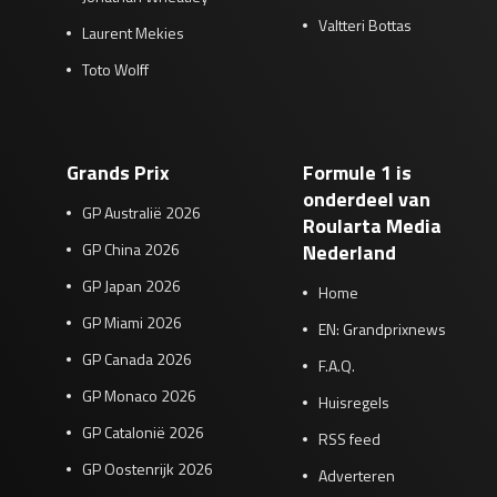
Valtteri Bottas
Laurent Mekies
Toto Wolff
Grands Prix
Formule 1 is
onderdeel van
GP Australië 2026
Roularta Media
GP China 2026
Nederland
GP Japan 2026
Home
GP Miami 2026
EN: Grandprixnews
GP Canada 2026
F.A.Q.
GP Monaco 2026
Huisregels
GP Catalonië 2026
RSS feed
GP Oostenrijk 2026
Adverteren