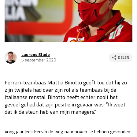
Race
za 13:00 - 15:00
GP VERENIGDE STATEN 2026
23 - 25 okt
GP SÃO PAULO 2026
06 - 08 nov
Laurens Stade
DELEN
5 september 2020
Kwalificatie
za 23:00 - 00:00
Race
zo 21:00 - 23:00
Ferrari-teambaas Mattia Binotto geeft toe dat hij zo
Kwalificatie
za 19:00 - 20:00
zijn twijfels had over zijn rol als teambaas bij de
Race
zo 18:00 - 20:00
Italiaanse renstal. Binotto heeft echter nooit het
gevoel gehad dat zijn positie in gevaar was: “Ik weet
GP MEXICO 2026
30 okt - 01 nov
dat ik de steun heb van mijn managers.”
LAS VEGAS GRAND PRIX 2026
20 - 22 nov
Vorig jaar leek Ferrari de weg naar boven te hebben gevonden
Kwalificatie
za 22:00 - 23:00