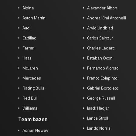
Alpine
Alexander Albon
Aston Martin
Andrea Kimi Antonelli
Audi
Arvid Lindblad
Cadillac
Carlos Sainz Jr
Ferrari
Charles Leclerc
Haas
Esteban Ocon
McLaren
Fernando Alonso
Mercedes
Franco Colapinto
Racing Bulls
Gabriel Bortoleto
Red Bull
George Russell
Williams
Isack Hadjar
Lance Stroll
Team bazen
Lando Norris
Adrian Newey