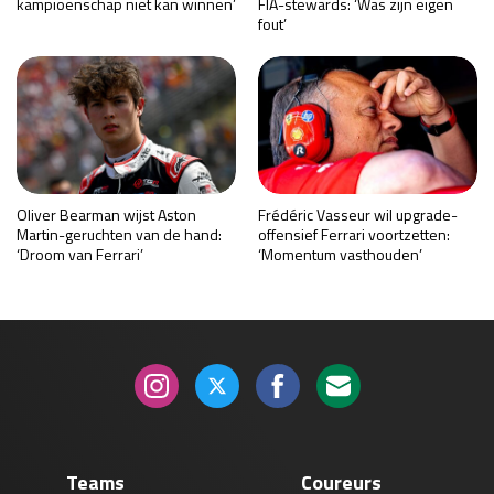
kampioenschap niet kan winnen’
FIA-stewards: ‘Was zijn eigen
fout’
Oliver Bearman wijst Aston
Frédéric Vasseur wil upgrade-
Martin-geruchten van de hand:
offensief Ferrari voortzetten:
‘Droom van Ferrari’
‘Momentum vasthouden’
Teams
Coureurs