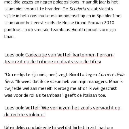
met drie zeges en negen polepositions, maar dit jaar is het
Race
zo 21:00 - 23:00
team niet vooruit te branden. De
Scuderia
staat slechts
GP ABU DHABI 2026
04 - 06 dec
vijfde in het constructeurskampioenschap en in Spa bleef het
Kwalificatie
za 05:00 - 06:00
team voor het eerst sinds de Britse Grand Prix van 2010
Race
zo 05:00 - 07:00
puntloos. Toch vreesde teambaas Binotto nooit voor zijn
baan.
Kwalificatie
za 15:00 - 16:00
Race
zo 14:00 - 16:00
Lees ook:
Cadeautje van Vettel: kartonnen Ferrari-
team zit op de tribune in plaats van de tifosi
GP QATAR 2026
27 - 29 nov
“Om eerlijk te zijn niet, nee”, zegt Binotto tegen
Corriere della
Sera
. “Ik weet dat ik de steun heb van mijn managers. Maar ik
twijfelde wel aan mezelf. Ik vroeg me af of ik wel geschikt
Kwalificatie
za 19:00 - 20:00
was voor de rol als teambaas”, geeft de Italiaan toe.
Race
zo 17:00 - 19:00
Lees ook:
Vettel: ‘We verliezen het zoals verwacht op
de rechte stukken’
Uiteindelijk concludeerde hij wel dat hij het in zich had om