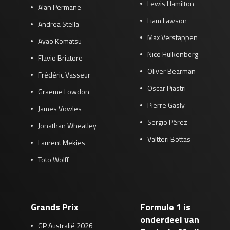
Lewis Hamilton
Alan Permane
Liam Lawson
Andrea Stella
Max Verstappen
Ayao Komatsu
Nico Hülkenberg
Flavio Briatore
Oliver Bearman
Frédéric Vasseur
Oscar Piastri
Graeme Lowdon
Pierre Gasly
James Vowles
Sergio Pérez
Jonathan Wheatley
Valtteri Bottas
Laurent Mekies
Toto Wolff
Grands Prix
Formule 1 is
onderdeel van
GP Australië 2026