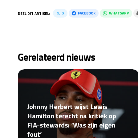
X
FACEBOOK
WHATSAPP
DEEL DIT ARTIKEL:
Gerelateerd nieuws
Johnny Herbert wijst Lewis
Hamilton terecht na kritiek op
FIA-stewards: ‘Was zijn eigen
fout’