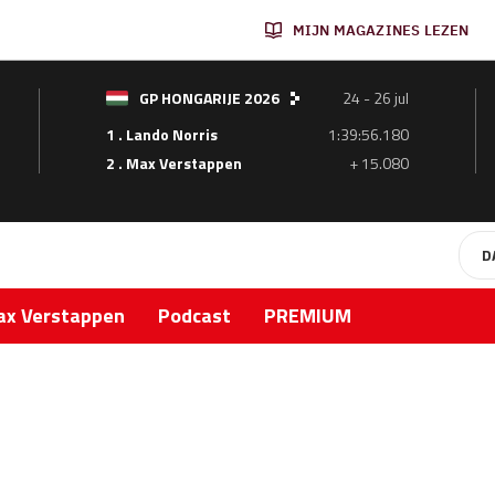
MIJN MAGAZINES LEZEN
GP HONGARIJE 2026
24 - 26 jul
1 . Lando Norris
1:39:56.180
2 . Max Verstappen
+ 15.080
D
x Verstappen
Podcast
PREMIUM