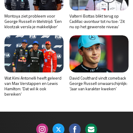
Montoya ziet probleem voor
Valterri Bottas blikt terug op
George Russell in titelstrijd: ‘Een
Cadillac-avontuur tot nu toe: ‘Zit
klootzak versla je makkelijker’
nu op het gewenste niveau’
Wat Kimi Antonelli heeft geleerd
David Coulthard vindt comeback
van Max Verstappen en Lewis
George Russell onwaarschijnlijk:
Hamilton: ‘Dat wil ik ook
‘Jaar van karakter kweken’
bereiken’