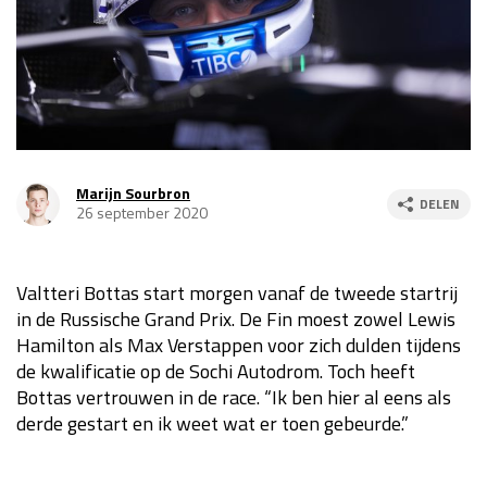
Race
za 13:00 - 15:00
GP VERENIGDE STATEN 2026
23 - 25 okt
GP SÃO PAULO 2026
06 - 08 nov
Marijn Sourbron
DELEN
26 september 2020
Kwalificatie
za 23:00 - 00:00
Race
zo 21:00 - 23:00
Valtteri Bottas start morgen vanaf de tweede startrij
Kwalificatie
za 19:00 - 20:00
in de Russische Grand Prix. De Fin
moest zowel Lewis
Race
zo 18:00 - 20:00
Hamilton als Max Verstappen voor zich dulden tijdens
de kwalificatie op de Sochi Autodrom. Toch heeft
GP MEXICO 2026
30 okt - 01 nov
Bottas vertrouwen in de race. “Ik ben hier al eens als
derde gestart en ik weet wat er toen gebeurde.”
LAS VEGAS GRAND PRIX 2026
20 - 22 nov
Kwalificatie
za 22:00 - 23:00