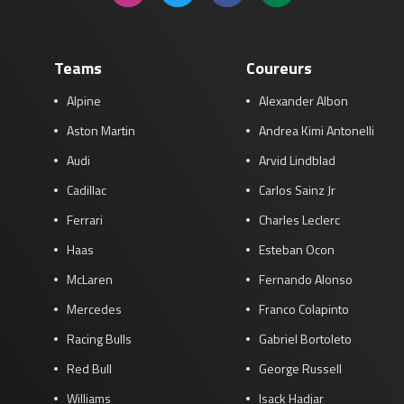
Teams
Coureurs
Alpine
Alexander Albon
Aston Martin
Andrea Kimi Antonelli
Audi
Arvid Lindblad
Cadillac
Carlos Sainz Jr
Ferrari
Charles Leclerc
Haas
Esteban Ocon
McLaren
Fernando Alonso
Mercedes
Franco Colapinto
Racing Bulls
Gabriel Bortoleto
Red Bull
George Russell
Williams
Isack Hadjar