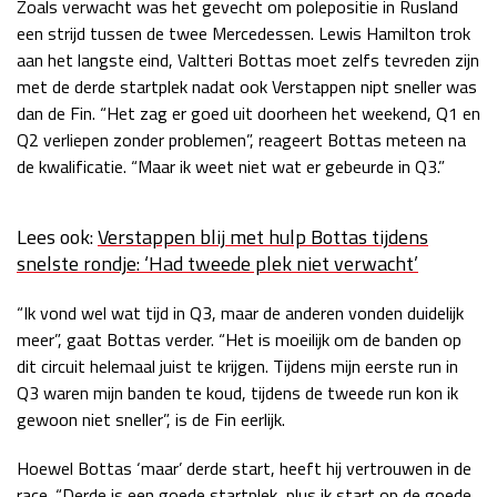
Zoals verwacht was het gevecht om polepositie in Rusland
Race
zo 21:00 - 23:00
een strijd tussen de twee Mercedessen. Lewis Hamilton trok
GP ABU DHABI 2026
04 - 06 dec
aan het langste eind, Valtteri Bottas moet zelfs tevreden zijn
Kwalificatie
za 05:00 - 06:00
met de derde startplek nadat ook Verstappen nipt sneller was
Race
zo 05:00 - 07:00
dan de Fin. “Het zag er goed uit doorheen het weekend, Q1 en
Q2 verliepen zonder problemen”, reageert Bottas meteen na
Kwalificatie
za 15:00 - 16:00
de kwalificatie. “Maar ik weet niet wat er gebeurde in Q3.”
Race
zo 14:00 - 16:00
Lees ook:
Verstappen blij met hulp Bottas tijdens
GP QATAR 2026
27 - 29 nov
snelste rondje: ‘Had tweede plek niet verwacht’
“Ik vond wel wat tijd in Q3, maar de anderen vonden duidelijk
meer”, gaat Bottas verder. “Het is moeilijk om de banden op
Kwalificatie
za 19:00 - 20:00
dit circuit helemaal juist te krijgen. Tijdens mijn eerste run in
Race
zo 17:00 - 19:00
Q3 waren mijn banden te koud, tijdens de tweede run kon ik
gewoon niet sneller”, is de Fin eerlijk.
Hoewel Bottas ‘maar’ derde start, heeft hij vertrouwen in de
race. “Derde is een goede startplek, plus ik start op de goede