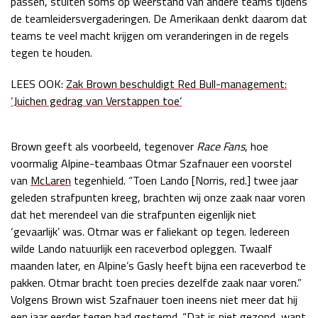
passen, stuiten soms op weerstand van andere teams tijdens
de teamleidersvergaderingen. De Amerikaan denkt daarom dat
Race
zo 21:00 - 23:00
GP ABU DHABI 2026
04 - 06 dec
teams te veel macht krijgen om veranderingen in de regels
Kwalificatie
za 05:00 - 06:00
tegen te houden.
Race
zo 05:00 - 07:00
LEES OOK:
Zak Brown beschuldigt Red Bull-management:
‘Juichen gedrag van Verstappen toe’
Kwalificatie
za 15:00 - 16:00
Race
zo 14:00 - 16:00
Brown geeft als voorbeeld, tegenover
Race Fans
, hoe
GP QATAR 2026
27 - 29 nov
voormalig Alpine-teambaas Otmar Szafnauer een voorstel
van
McLaren
tegenhield. “Toen Lando [Norris, red.] twee jaar
geleden strafpunten kreeg, brachten wij onze zaak naar voren
dat het merendeel van die strafpunten eigenlijk niet
Kwalificatie
za 19:00 - 20:00
‘gevaarlijk’ was. Otmar was er faliekant op tegen. Iedereen
Race
zo 17:00 - 19:00
wilde Lando natuurlijk een raceverbod opleggen. Twaalf
maanden later, en Alpine’s Gasly heeft bijna een raceverbod te
pakken. Otmar bracht toen precies dezelfde zaak naar voren.”
Volgens Brown wist Szafnauer toen ineens niet meer dat hij
een jaar eerder tegen had gestemd. “Dat is niet gezond, want