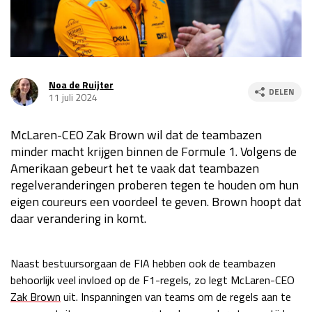
Race
za 13:00 - 15:00
GP VERENIGDE STATEN 2026
23 - 25 okt
Noa de Ruijter
DELEN
11 juli 2024
GP SÃO PAULO 2026
06 - 08 nov
McLaren-CEO Zak Brown wil dat de teambazen
Kwalificatie
za 23:00 - 00:00
minder macht krijgen binnen de Formule 1. Volgens de
Race
zo 21:00 - 23:00
Amerikaan gebeurt het te vaak dat teambazen
regelveranderingen proberen tegen te houden om hun
Kwalificatie
za 19:00 - 20:00
eigen coureurs een voordeel te geven. Brown hoopt dat
Race
zo 18:00 - 20:00
daar verandering in komt.
GP MEXICO 2026
30 okt - 01 nov
Naast bestuursorgaan de FIA hebben ook de teambazen
behoorlijk veel invloed op de F1-regels, zo legt McLaren-CEO
LAS VEGAS GRAND PRIX 2026
20 - 22 nov
Zak Brown
uit. Inspanningen van teams om de regels aan te
Kwalificatie
za 22:00 - 23:00