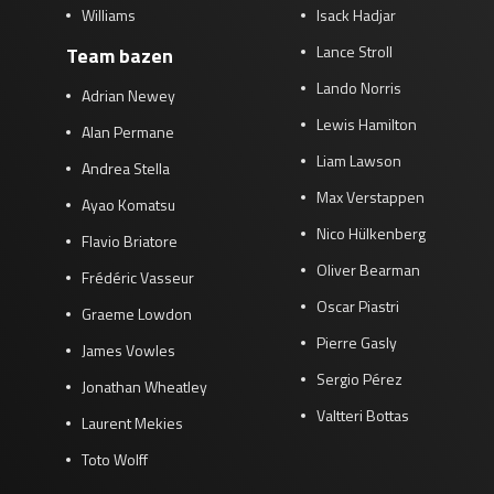
Williams
Isack Hadjar
Lance Stroll
Team bazen
Lando Norris
Adrian Newey
Lewis Hamilton
Alan Permane
Liam Lawson
Andrea Stella
Max Verstappen
Ayao Komatsu
Nico Hülkenberg
Flavio Briatore
Oliver Bearman
Frédéric Vasseur
Oscar Piastri
Graeme Lowdon
Pierre Gasly
James Vowles
Sergio Pérez
Jonathan Wheatley
Valtteri Bottas
Laurent Mekies
Toto Wolff