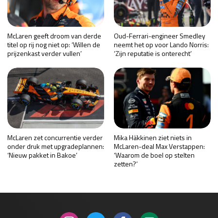
McLaren geeft droom van derde
Oud-Ferrari-engineer Smedley
titel op rij nog niet op: ‘Willen de
neemt het op voor Lando Norris:
prijzenkast verder vullen’
‘Zijn reputatie is onterecht’
McLaren zet concurrentie verder
Mika Häkkinen ziet niets in
onder druk met upgradeplannen:
McLaren-deal Max Verstappen:
‘Nieuw pakket in Bakoe’
‘Waarom de boel op stelten
zetten?’