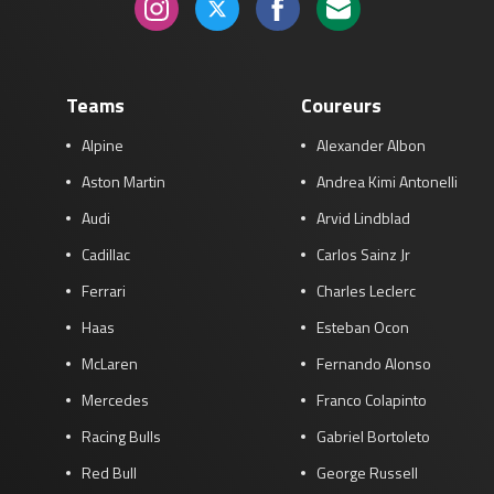
Teams
Coureurs
Alpine
Alexander Albon
Aston Martin
Andrea Kimi Antonelli
Audi
Arvid Lindblad
Cadillac
Carlos Sainz Jr
Ferrari
Charles Leclerc
Haas
Esteban Ocon
McLaren
Fernando Alonso
Mercedes
Franco Colapinto
Racing Bulls
Gabriel Bortoleto
Red Bull
George Russell