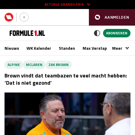
ACTUELE GRANDS PRIX
AANMELDEN
GP SPANJE 2026
11 - 13 sep
ABONNEREN
Nieuws
WK Kalender
Standen
Max Verstappen
Meer
Podca
Kwalificatie
za 16:00 - 17:00
ALPINE
MCLAREN
ZAK BROWN
Race
zo 15:00 - 17:00
Brown vindt dat teambazen te veel macht hebben:
‘Dat is niet gezond’
GP SINGAPORE 2026
09 - 11 okt
GP AZERBEIDZJAN 2026
24 - 26 sep
Kwalificatie
za 15:00 - 16:00
Race
zo 14:00 - 16:00
Kwalificatie
vr 14:00 - 15:00