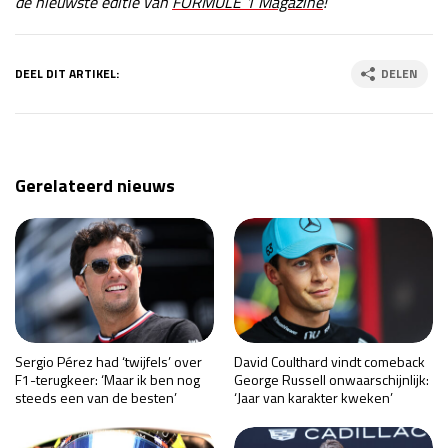
de nieuwste editie van
FORMULE 1 Magazine
!
DEEL DIT ARTIKEL:
DELEN
Gerelateerd nieuws
Sergio Pérez had ‘twijfels’ over
David Coulthard vindt comeback
F1-terugkeer: ‘Maar ik ben nog
George Russell onwaarschijnlijk:
steeds een van de besten’
‘Jaar van karakter kweken’