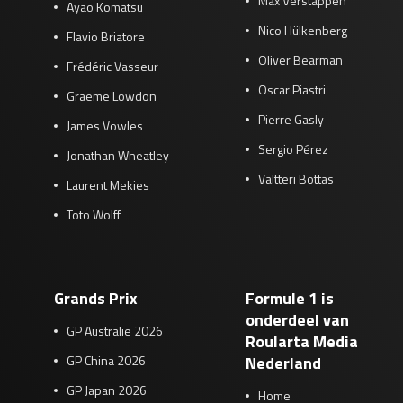
Max Verstappen
Ayao Komatsu
Nico Hülkenberg
Flavio Briatore
Oliver Bearman
Frédéric Vasseur
Oscar Piastri
Graeme Lowdon
Pierre Gasly
James Vowles
Sergio Pérez
Jonathan Wheatley
Valtteri Bottas
Laurent Mekies
Toto Wolff
Grands Prix
Formule 1 is
onderdeel van
GP Australië 2026
Roularta Media
GP China 2026
Nederland
GP Japan 2026
Home