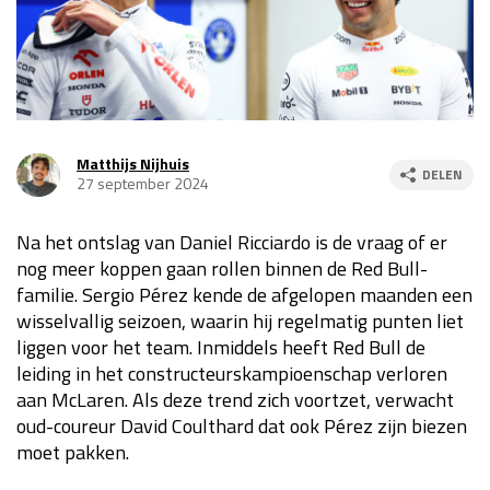
Race
za 13:00 - 15:00
GP VERENIGDE STATEN 2026
23 - 25 okt
Matthijs Nijhuis
DELEN
27 september 2024
GP SÃO PAULO 2026
06 - 08 nov
Kwalificatie
za 23:00 - 00:00
Na het ontslag van Daniel Ricciardo is de vraag of er
Race
zo 21:00 - 23:00
nog meer koppen gaan rollen binnen de Red Bull-
familie. Sergio Pérez kende de afgelopen maanden een
Kwalificatie
za 19:00 - 20:00
wisselvallig seizoen, waarin hij regelmatig punten liet
Race
zo 18:00 - 20:00
liggen voor het team. Inmiddels heeft Red Bull de
leiding in het constructeurskampioenschap verloren
GP MEXICO 2026
30 okt - 01 nov
aan McLaren. Als deze trend zich voortzet, verwacht
oud-coureur David Coulthard dat ook Pérez zijn biezen
moet pakken.
LAS VEGAS GRAND PRIX 2026
20 - 22 nov
Kwalificatie
za 22:00 - 23:00