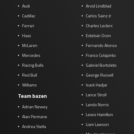
Audi
Arvid Lindblad
Cadillac
Carlos Sainz Jr
Ferrari
Charles Leclerc
Haas
Esteban Ocon
McLaren
Fernando Alonso
Mercedes
Franco Colapinto
Racing Bulls
Gabriel Bortoleto
Red Bull
George Russell
Williams
Isack Hadjar
Lance Stroll
Team bazen
Lando Norris
Adrian Newey
Lewis Hamilton
Alan Permane
Liam Lawson
Andrea Stella