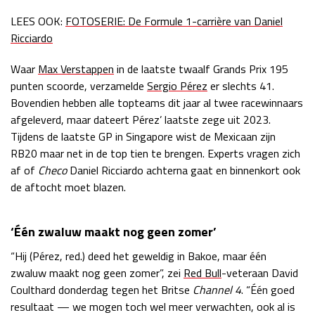
Race
zo 21:00 - 23:00
LEES OOK:
FOTOSERIE: De Formule 1-carrière van Daniel
GP ABU DHABI 2026
04 - 06 dec
Ricciardo
Kwalificatie
za 05:00 - 06:00
Race
zo 05:00 - 07:00
Waar
Max Verstappen
in de laatste twaalf Grands Prix 195
punten scoorde, verzamelde
Sergio Pérez
er slechts 41.
Kwalificatie
za 15:00 - 16:00
Bovendien hebben alle topteams dit jaar al twee racewinnaars
Race
zo 14:00 - 16:00
afgeleverd, maar dateert Pérez’ laatste zege uit 2023.
Tijdens de laatste GP in Singapore wist de Mexicaan zijn
RB20 maar net in de top tien te brengen. Experts vragen zich
GP QATAR 2026
27 - 29 nov
af of
Checo
Daniel Ricciardo achterna gaat en binnenkort ook
de aftocht moet blazen.
Kwalificatie
za 19:00 - 20:00
‘Één zwaluw maakt nog geen zomer’
Race
zo 17:00 - 19:00
“Hij (Pérez, red.) deed het geweldig in Bakoe, maar één
zwaluw maakt nog geen zomer”, zei
Red Bull
-veteraan David
Coulthard donderdag tegen het Britse
Channel 4
. “Één goed
resultaat — we mogen toch wel meer verwachten, ook al is