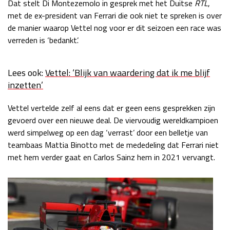
Dat stelt Di Montezemolo in gesprek met het Duitse
RTL
,
Race
zo 21:00 - 23:00
met de ex-president van Ferrari die ook niet te spreken is over
GP ABU DHABI 2026
04 - 06 dec
de manier waarop Vettel nog voor er dit seizoen een race was
Kwalificatie
za 05:00 - 06:00
verreden is ‘bedankt’.
Race
zo 05:00 - 07:00
Lees ook:
Vettel: ‘Blijk van waardering dat ik me blijf
Kwalificatie
za 15:00 - 16:00
inzetten’
Race
zo 14:00 - 16:00
Vettel vertelde zelf al eens dat er geen eens gesprekken zijn
GP QATAR 2026
27 - 29 nov
gevoerd over een nieuwe deal. De viervoudig wereldkampioen
werd simpelweg op een dag ‘verrast’ door een belletje van
teambaas Mattia Binotto met de mededeling dat Ferrari niet
met hem verder gaat en Carlos Sainz hem in 2021 vervangt.
Kwalificatie
za 19:00 - 20:00
Race
zo 17:00 - 19:00