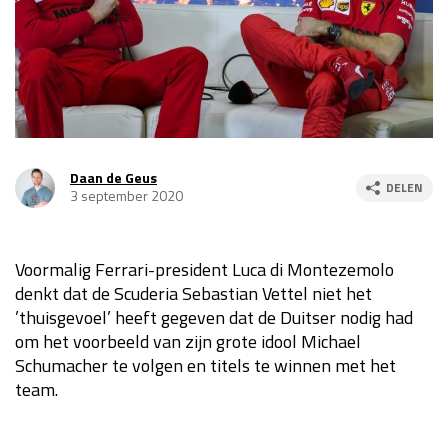
Race
za 13:00 - 15:00
GP VERENIGDE STATEN 2026
23 - 25 okt
GP SÃO PAULO 2026
06 - 08 nov
Daan de Geus
DELEN
3 september 2020
Kwalificatie
za 23:00 - 00:00
Race
zo 21:00 - 23:00
Voormalig Ferrari-president Luca di Montezemolo
Kwalificatie
za 19:00 - 20:00
denkt dat de Scuderia Sebastian Vettel niet het
Race
zo 18:00 - 20:00
’thuisgevoel’ heeft gegeven dat de Duitser nodig had
om het voorbeeld van zijn grote idool Michael
GP MEXICO 2026
30 okt - 01 nov
Schumacher te volgen en titels te winnen met het
team.
LAS VEGAS GRAND PRIX 2026
20 - 22 nov
Kwalificatie
za 22:00 - 23:00