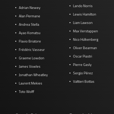
Lando Norris
Adrian Newey
Lewis Hamilton
Alan Permane
Liam Lawson
Andrea Stella
Max Verstappen
Ayao Komatsu
Nico Hülkenberg
Flavio Briatore
Oliver Bearman
Frédéric Vasseur
Oscar Piastri
Graeme Lowdon
Pierre Gasly
James Vowles
Sergio Pérez
Jonathan Wheatley
Valtteri Bottas
Laurent Mekies
Toto Wolff