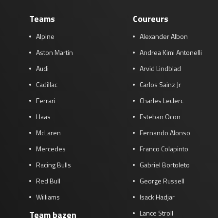
Teams
Coureurs
Alpine
Alexander Albon
Aston Martin
Andrea Kimi Antonelli
Audi
Arvid Lindblad
Cadillac
Carlos Sainz Jr
Ferrari
Charles Leclerc
Haas
Esteban Ocon
McLaren
Fernando Alonso
Mercedes
Franco Colapinto
Racing Bulls
Gabriel Bortoleto
Red Bull
George Russell
Williams
Isack Hadjar
Lance Stroll
Team bazen