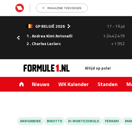
MAGAZINE TOEVOEGEN
- 05
GP BELGIË 2026
17 - 19 jul
ul
1 . Andrea Kimi Antonelli
1:24:42.479
1.335
2 . Charles Leclerc
+ 1.952
0.427
Altijd op pole!
Nieuws
WK Kalender
Standen
Ma
ARRIVABENE
BINOTTO
DI MONTEZEMOLO
FERRARI
MAR