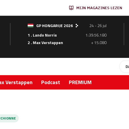
MIJN MAGAZINES LEZEN
GP HONGARIJE 2026
24 - 26 jul
1 . Lando Norris
1:39:56.180
2 . Max Verstappen
+ 15.080
D
x Verstappen
Podcast
PREMIUM
CHIONNE