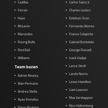
Cadillac
Carlos Sainz Jr
Ferrari
Charles Leclerc
Haas
Esteban Ocon
McLaren
Fernando Alonso
Mercedes
Franco Colapinto
Racing Bulls
Gabriel Bortoleto
Red Bull
George Russell
Williams
Isack Hadjar
Lance Stroll
Team bazen
Lando Norris
Adrian Newey
Lewis Hamilton
Alan Permane
Liam Lawson
Andrea Stella
Max Verstappen
Ayao Komatsu
Nico Hülkenberg
Flavio Briatore