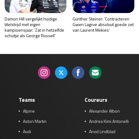
Damon Hill vergelijkt huidige
Günther Steiner: ‘Contracteren
titelstrijd met eigen
Gwen Lagrue absoluut goede zet
kampioensjaar: ‘Zat in hetzelfde
van Laurent Mekies’
schuitje als George Russell’
Teams
Coureurs
Alpine
Alexander Albon
Aston Martin
Andrea Kimi Antonelli
Audi
Arvid Lindblad