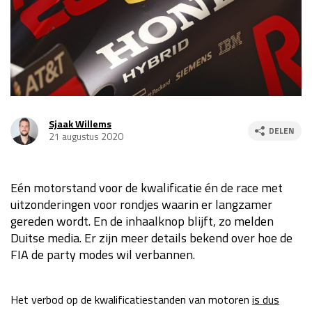
Race
za 13:00 - 15:00
GP VERENIGDE STATEN 2026
23 - 25 okt
GP SÃO PAULO 2026
06 - 08 nov
Sjaak Willems
DELEN
21 augustus 2020
Kwalificatie
za 23:00 - 00:00
Race
zo 21:00 - 23:00
Eén motorstand voor de kwalificatie én de race met
Kwalificatie
za 19:00 - 20:00
uitzonderingen voor rondjes waarin er langzamer
Race
zo 18:00 - 20:00
gereden wordt. En de inhaalknop blijft, zo melden
Duitse media. Er zijn meer details bekend over hoe de
GP MEXICO 2026
30 okt - 01 nov
FIA de party modes wil verbannen.
LAS VEGAS GRAND PRIX 2026
20 - 22 nov
Het verbod op de kwalificatiestanden van motoren
is dus
Kwalificatie
za 22:00 - 23:00