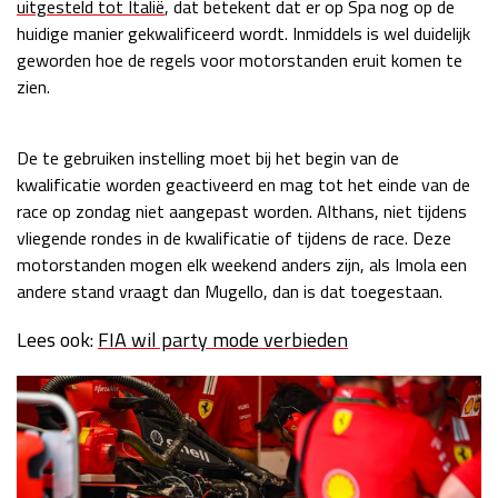
uitgesteld tot Italië
, dat betekent dat er op Spa nog op de
Race
zo 21:00 - 23:00
huidige manier gekwalificeerd wordt. Inmiddels is wel duidelijk
GP ABU DHABI 2026
04 - 06 dec
geworden hoe de regels voor motorstanden eruit komen te
Kwalificatie
za 05:00 - 06:00
zien.
Race
zo 05:00 - 07:00
De te gebruiken instelling moet bij het begin van de
Kwalificatie
za 15:00 - 16:00
kwalificatie worden geactiveerd en mag tot het einde van de
Race
zo 14:00 - 16:00
race op zondag niet aangepast worden. Althans, niet tijdens
vliegende rondes in de kwalificatie of tijdens de race. Deze
GP QATAR 2026
27 - 29 nov
motorstanden mogen elk weekend anders zijn, als Imola een
andere stand vraagt dan Mugello, dan is dat toegestaan.
Lees ook:
FIA wil party mode verbieden
Kwalificatie
za 19:00 - 20:00
Race
zo 17:00 - 19:00