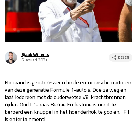
Race
za 13:00 - 15:00
GP VERENIGDE STATEN 2026
23 - 25 okt
GP SÃO PAULO 2026
06 - 08 nov
Sjaak Willems
DELEN
6 januari 2021
Kwalificatie
za 23:00 - 00:00
Race
zo 21:00 - 23:00
Niemand is geinteresseerd in de economische motoren
Kwalificatie
za 19:00 - 20:00
van deze generatie Formule 1-auto’s. Doe ze weg en
Race
zo 18:00 - 20:00
laat iedereen met de ouderwetse V8-krachtbronnen
rijden. Oud F1-baas Bernie Ecclestone is nooit te
GP MEXICO 2026
30 okt - 01 nov
beroerd een knuppel in het hoenderhok te gooien. “F1
is entertainment!”
LAS VEGAS GRAND PRIX 2026
20 - 22 nov
Kwalificatie
za 22:00 - 23:00