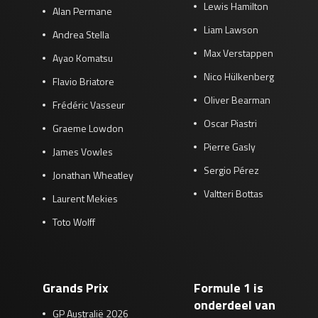
Lewis Hamilton
Alan Permane
Liam Lawson
Andrea Stella
Max Verstappen
Ayao Komatsu
Nico Hülkenberg
Flavio Briatore
Oliver Bearman
Frédéric Vasseur
Oscar Piastri
Graeme Lowdon
Pierre Gasly
James Vowles
Sergio Pérez
Jonathan Wheatley
Valtteri Bottas
Laurent Mekies
Toto Wolff
Grands Prix
Formule 1 is
onderdeel van
GP Australië 2026