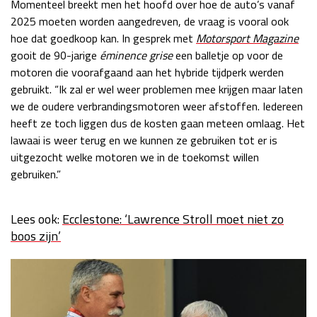
Momenteel breekt men het hoofd over hoe de auto’s vanaf
Race
zo 21:00 - 23:00
2025 moeten worden aangedreven, de vraag is vooral ook
GP ABU DHABI 2026
04 - 06 dec
hoe dat goedkoop kan. In gesprek met
Motorsport Magazine
Kwalificatie
za 05:00 - 06:00
gooit de 90-jarige
éminence grise
een balletje op voor de
Race
zo 05:00 - 07:00
motoren die voorafgaand aan het hybride tijdperk werden
gebruikt. “Ik zal er wel weer problemen mee krijgen maar laten
Kwalificatie
za 15:00 - 16:00
we de oudere verbrandingsmotoren weer afstoffen. Iedereen
Race
zo 14:00 - 16:00
heeft ze toch liggen dus de kosten gaan meteen omlaag. Het
lawaai is weer terug en we kunnen ze gebruiken tot er is
GP QATAR 2026
27 - 29 nov
uitgezocht welke motoren we in de toekomst willen
gebruiken.”
Lees ook:
Ecclestone: ‘Lawrence Stroll moet niet zo
Kwalificatie
za 19:00 - 20:00
boos zijn’
Race
zo 17:00 - 19:00