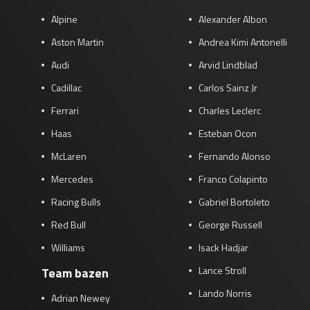
Alpine
Alexander Albon
Aston Martin
Andrea Kimi Antonelli
Audi
Arvid Lindblad
Cadillac
Carlos Sainz Jr
Ferrari
Charles Leclerc
Haas
Esteban Ocon
McLaren
Fernando Alonso
Mercedes
Franco Colapinto
Racing Bulls
Gabriel Bortoleto
Red Bull
George Russell
Williams
Isack Hadjar
Lance Stroll
Team bazen
Lando Norris
Adrian Newey