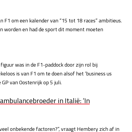
 F1 om een kalender van “15 tot 18 races” ambitieus.
en worden en had de sport dit moment moeten
iguur was in de F1-paddock door zijn rol bij
ekeloos is van F1 om te doen alsof het ‘business us
e GP van Oostenrijk
op 5 juli.
 ambulancebroeder in Italië: ‘In
el onbekende factoren?”, vraagt Hembery zich af in