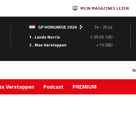
MIJN MAGAZINES LEZEN
GP HONGARIJE 2026
24 - 26 jul
1 . Lando Norris
1:39:56.180
2 . Max Verstappen
+ 15.080
D
x Verstappen
Podcast
PREMIUM