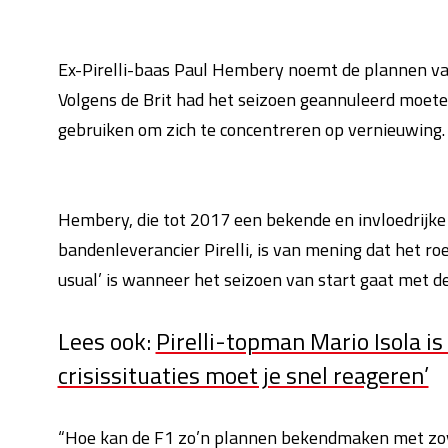
Ex-Pirelli-baas Paul Hembery noemt de plannen van
Volgens de Brit had het seizoen geannuleerd moet
gebruiken om zich te concentreren op vernieuwing.
Hembery, die tot 2017 een bekende en invloedrijke f
bandenleverancier Pirelli, is van mening dat het ro
usual’ is wanneer het seizoen van start gaat met d
Lees ook:
Pirelli-topman Mario Isola is
crisissituaties moet je snel reageren’
“Hoe kan de F1 zo’n plannen bekendmaken met zove