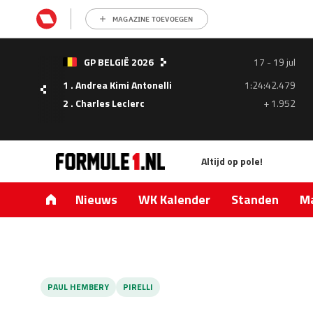
MAGAZINE TOEVOEGEN
- 05
GP BELGIË 2026
17 - 19 jul
ul
1 . Andrea Kimi Antonelli
1:24:42.479
1.335
2 . Charles Leclerc
+ 1.952
0.427
Altijd op pole!
Nieuws
WK Kalender
Standen
Ma
PAUL HEMBERY
PIRELLI