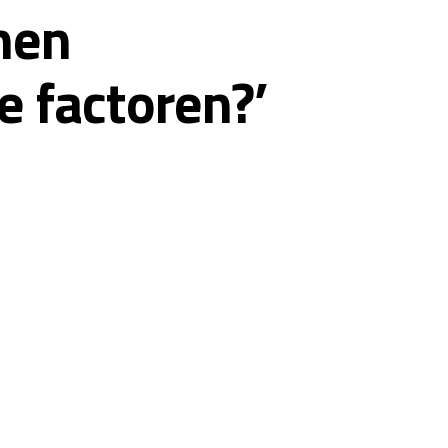
nnen
 factoren?’