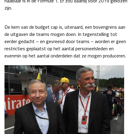
haalbaar is in de Formule 1. Er zou daarbij voor 2019 gekozen
zijn.
Race
zo 21:00 - 23:00
GP ABU DHABI 2026
04 - 06 dec
Kwalificatie
za 05:00 - 06:00
De kern van de budget cap is, uiteraard, een bovengrens aan
Race
zo 05:00 - 07:00
de uitgaven die teams mogen doen. In tegenstelling tot
eerder gedacht – en gevreesd door teams – worden er geen
Kwalificatie
za 15:00 - 16:00
restricties geplaatst op het aantal personeelsleden en
Race
zo 14:00 - 16:00
evenmin op het aantal onderdelen dat ze mogen produceren.
GP QATAR 2026
27 - 29 nov
Kwalificatie
za 19:00 - 20:00
Race
zo 17:00 - 19:00