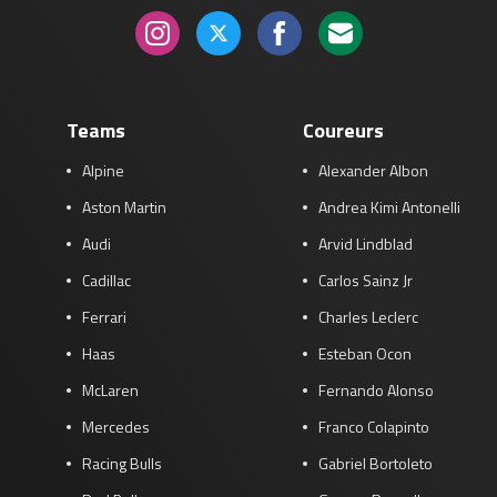
Teams
Coureurs
Alpine
Alexander Albon
Aston Martin
Andrea Kimi Antonelli
Audi
Arvid Lindblad
Cadillac
Carlos Sainz Jr
Ferrari
Charles Leclerc
Haas
Esteban Ocon
McLaren
Fernando Alonso
Mercedes
Franco Colapinto
Racing Bulls
Gabriel Bortoleto