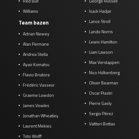
Red Bull
George Russell
Williams
Isack Hadjar
Lance Stroll
Team bazen
Lando Norris
Adrian Newey
Lewis Hamilton
Alan Permane
Liam Lawson
Andrea Stella
Max Verstappen
Ayao Komatsu
Nico Hülkenberg
Flavio Briatore
Oliver Bearman
Frédéric Vasseur
Oscar Piastri
Graeme Lowdon
Pierre Gasly
James Vowles
Sergio Pérez
Jonathan Wheatley
Valtteri Bottas
Laurent Mekies
Toto Wolff