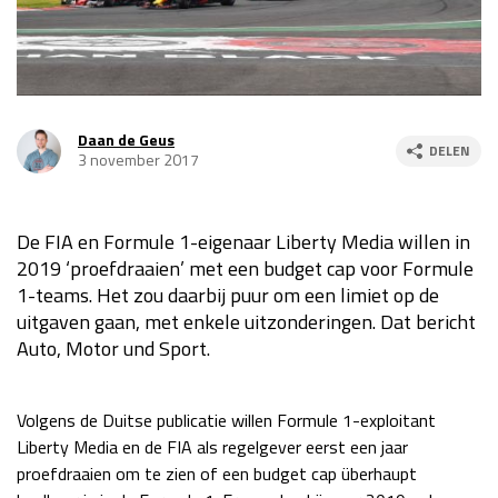
Race
za 13:00 - 15:00
GP VERENIGDE STATEN 2026
23 - 25 okt
Daan de Geus
DELEN
3 november 2017
GP SÃO PAULO 2026
06 - 08 nov
Kwalificatie
za 23:00 - 00:00
De FIA en Formule 1-eigenaar Liberty Media willen in
Race
zo 21:00 - 23:00
2019 ‘proefdraaien’ met een budget cap voor Formule
1-teams. Het zou daarbij puur om een limiet op de
Kwalificatie
za 19:00 - 20:00
uitgaven gaan, met enkele uitzonderingen. Dat bericht
Race
zo 18:00 - 20:00
Auto, Motor und Sport.
GP MEXICO 2026
30 okt - 01 nov
Volgens de Duitse publicatie willen Formule 1-exploitant
Liberty Media en de FIA als regelgever eerst een jaar
LAS VEGAS GRAND PRIX 2026
20 - 22 nov
proefdraaien om te zien of een budget cap überhaupt
Kwalificatie
za 22:00 - 23:00