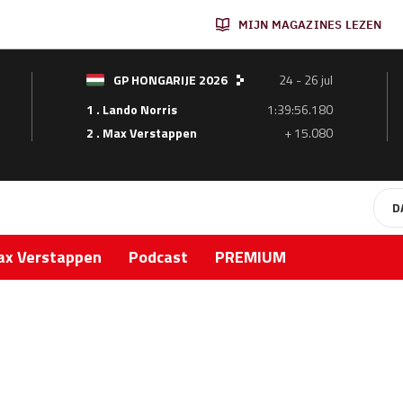
MIJN MAGAZINES LEZEN
GP HONGARIJE 2026
24 - 26 jul
1 . Lando Norris
1:39:56.180
2 . Max Verstappen
+ 15.080
D
x Verstappen
Podcast
PREMIUM