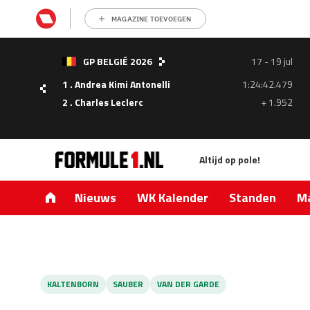
MAGAZINE TOEVOEGEN
- 05
GP BELGIË 2026
17 - 19 jul
ul
1 . Andrea Kimi Antonelli
1:24:42.479
1.335
2 . Charles Leclerc
+ 1.952
0.427
Altijd op pole!
Nieuws
WK Kalender
Standen
Ma
KALTENBORN
SAUBER
VAN DER GARDE