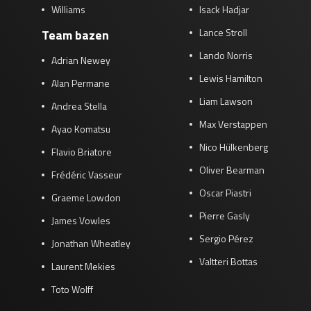
Williams
Isack Hadjar
Lance Stroll
Team bazen
Lando Norris
Adrian Newey
Lewis Hamilton
Alan Permane
Liam Lawson
Andrea Stella
Max Verstappen
Ayao Komatsu
Nico Hülkenberg
Flavio Briatore
Oliver Bearman
Frédéric Vasseur
Oscar Piastri
Graeme Lowdon
Pierre Gasly
James Vowles
Sergio Pérez
Jonathan Wheatley
Valtteri Bottas
Laurent Mekies
Toto Wolff