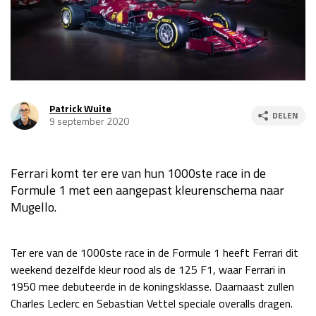
Race
za 13:00 - 15:00
GP VERENIGDE STATEN 2026
23 - 25 okt
Patrick Wuite
DELEN
GP SÃO PAULO 2026
06 - 08 nov
9 september 2020
Kwalificatie
za 23:00 - 00:00
Race
zo 21:00 - 23:00
Ferrari komt ter ere van hun 1000ste race in de
Formule 1 met een aangepast kleurenschema naar
Kwalificatie
za 19:00 - 20:00
Mugello.
Race
zo 18:00 - 20:00
GP MEXICO 2026
30 okt - 01 nov
Ter ere van de 1000ste race in de Formule 1 heeft Ferrari dit
weekend dezelfde kleur rood als de 125 F1, waar Ferrari in
1950 mee debuteerde in de koningsklasse. Daarnaast zullen
LAS VEGAS GRAND PRIX 2026
20 - 22 nov
Charles Leclerc en Sebastian Vettel speciale overalls dragen.
Kwalificatie
za 22:00 - 23:00