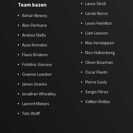
Lance Stroll
Team bazen
Lando Norris
Adrian Newey
Lewis Hamilton
Alan Permane
Liam Lawson
Andrea Stella
Max Verstappen
Ayao Komatsu
Nico Hülkenberg
Flavio Briatore
Oliver Bearman
Frédéric Vasseur
Oscar Piastri
Graeme Lowdon
Pierre Gasly
James Vowles
Sergio Pérez
Jonathan Wheatley
Valtteri Bottas
Laurent Mekies
Toto Wolff