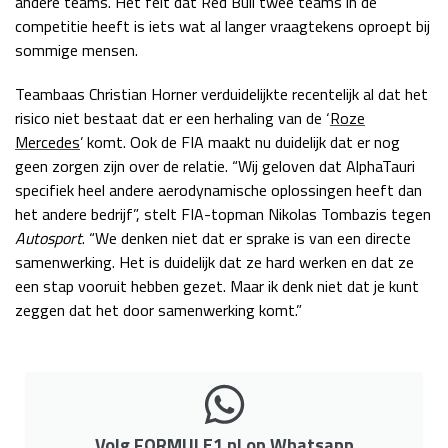
andere teams. Het feit dat Red Bull twee teams in de
competitie heeft is iets wat al langer vraagtekens oproept bij
Race
zo 21:00 - 23:00
GP ABU DHABI 2026
04 - 06 dec
sommige mensen.
Kwalificatie
za 05:00 - 06:00
Teambaas Christian Horner verduidelijkte recentelijk al dat het
Race
zo 05:00 - 07:00
risico niet bestaat dat er een herhaling van de ‘
Roze
Mercedes
’ komt. Ook de FIA maakt nu duidelijk dat er nog
Kwalificatie
za 15:00 - 16:00
geen zorgen zijn over de relatie. “Wij geloven dat AlphaTauri
Race
zo 14:00 - 16:00
specifiek heel andere aerodynamische oplossingen heeft dan
het andere bedrijf”, stelt FIA-topman Nikolas Tombazis tegen
GP QATAR 2026
27 - 29 nov
Autosport
. “We denken niet dat er sprake is van een directe
samenwerking. Het is duidelijk dat ze hard werken en dat ze
een stap vooruit hebben gezet. Maar ik denk niet dat je kunt
zeggen dat het door samenwerking komt.”
Kwalificatie
za 19:00 - 20:00
Race
zo 17:00 - 19:00
Volg FORMULE1.nl op Whatsapp