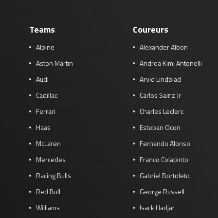
Teams
Coureurs
Alpine
Alexander Albon
Aston Martin
Andrea Kimi Antonelli
Audi
Arvid Lindblad
Cadillac
Carlos Sainz Jr
Ferrari
Charles Leclerc
Haas
Esteban Ocon
McLaren
Fernando Alonso
Mercedes
Franco Colapinto
Racing Bulls
Gabriel Bortoleto
Red Bull
George Russell
Williams
Isack Hadjar