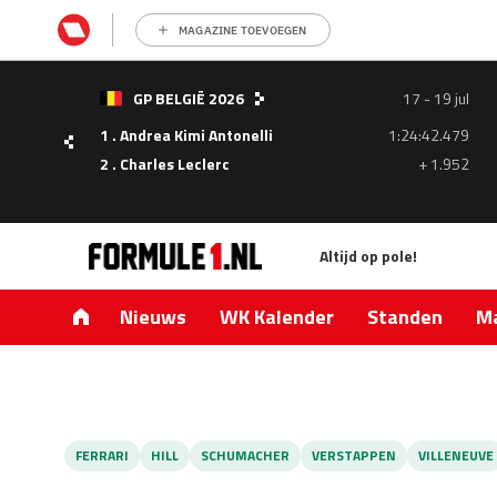
MAGAZINE TOEVOEGEN
- 05
GP BELGIË 2026
17 - 19 jul
ul
1 . Andrea Kimi Antonelli
1:24:42.479
1.335
2 . Charles Leclerc
+ 1.952
0.427
Altijd op pole!
Nieuws
WK Kalender
Standen
Ma
FERRARI
HILL
SCHUMACHER
VERSTAPPEN
VILLENEUVE