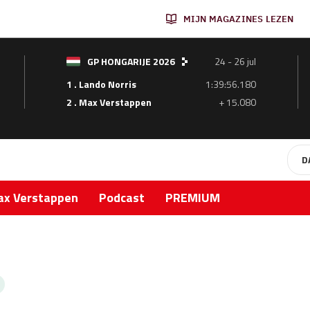
MIJN MAGAZINES LEZEN
GP HONGARIJE 2026
24 - 26 jul
1 . Lando Norris
1:39:56.180
2 . Max Verstappen
+ 15.080
D
x Verstappen
Podcast
PREMIUM