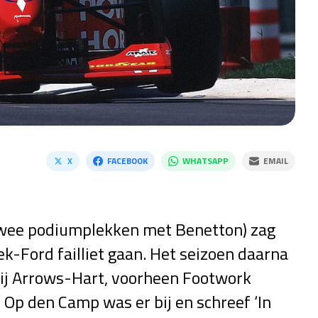
X
FACEBOOK
WHATSAPP
EMAIL
(twee podiumplekken met Benetton) zag
k-Ford failliet gaan. Het seizoen daarna
ij Arrows-Hart, voorheen Footwork
Op den Camp was er bij en schreef ‘In