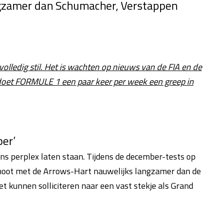
ngzamer dan Schumacher, Verstappen
volledig stil. Het is wachten op nieuws van de FIA en de
doet FORMULE 1 een paar keer per week een greep in
er’
s perplex laten staan. Tijdens de december-tests op
genoot met de Arrows-Hart nauwelijks langzamer dan de
t kunnen solliciteren naar een vast stekje als Grand