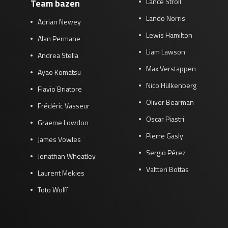
Lance Stroll
Team bazen
Lando Norris
Adrian Newey
Lewis Hamilton
Alan Permane
Liam Lawson
Andrea Stella
Max Verstappen
Ayao Komatsu
Nico Hülkenberg
Flavio Briatore
Oliver Bearman
Frédéric Vasseur
Oscar Piastri
Graeme Lowdon
Pierre Gasly
James Vowles
Sergio Pérez
Jonathan Wheatley
Valtteri Bottas
Laurent Mekies
Toto Wolff