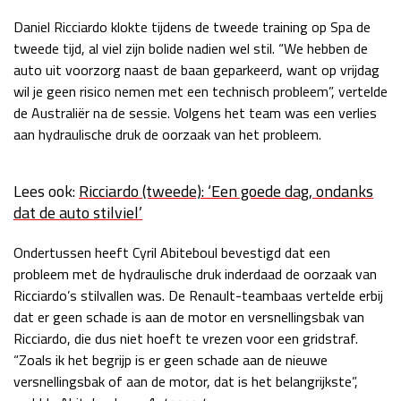
Race
zo 21:00 - 23:00
Daniel Ricciardo klokte tijdens de tweede training op Spa de
GP ABU DHABI 2026
04 - 06 dec
tweede tijd, al viel zijn bolide nadien wel stil. “We hebben de
Kwalificatie
za 05:00 - 06:00
auto uit voorzorg naast de baan geparkeerd, want op vrijdag
Race
zo 05:00 - 07:00
wil je geen risico nemen met een technisch probleem”, vertelde
de Australiër na de sessie. Volgens het team was een verlies
Kwalificatie
za 15:00 - 16:00
aan hydraulische druk de oorzaak van het probleem.
Race
zo 14:00 - 16:00
Lees ook:
Ricciardo (tweede): ‘Een goede dag, ondanks
GP QATAR 2026
27 - 29 nov
dat de auto stilviel’
Ondertussen heeft Cyril Abiteboul bevestigd dat een
probleem met de hydraulische druk inderdaad de oorzaak van
Kwalificatie
za 19:00 - 20:00
Ricciardo’s stilvallen was. De Renault-teambaas vertelde erbij
Race
zo 17:00 - 19:00
dat er geen schade is aan de motor en versnellingsbak van
Ricciardo, die dus niet hoeft te vrezen voor een gridstraf.
“Zoals ik het begrijp is er geen schade aan de nieuwe
versnellingsbak of aan de motor, dat is het belangrijkste”,