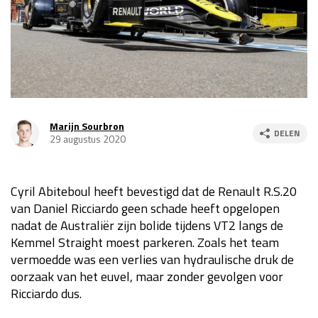
Race
za 13:00 - 15:00
GP VERENIGDE STATEN 2026
23 - 25 okt
GP SÃO PAULO 2026
06 - 08 nov
Marijn Sourbron
DELEN
29 augustus 2020
Kwalificatie
za 23:00 - 00:00
Race
zo 21:00 - 23:00
Cyril Abiteboul heeft bevestigd dat de Renault R.S.20
Kwalificatie
za 19:00 - 20:00
van Daniel Ricciardo geen schade heeft opgelopen
Race
zo 18:00 - 20:00
nadat de Australiër zijn bolide tijdens VT2 langs de
Kemmel Straight moest parkeren. Zoals het team
GP MEXICO 2026
30 okt - 01 nov
vermoedde was een verlies van hydraulische druk de
oorzaak van het euvel, maar zonder gevolgen voor
Ricciardo dus.
LAS VEGAS GRAND PRIX 2026
20 - 22 nov
Kwalificatie
za 22:00 - 23:00