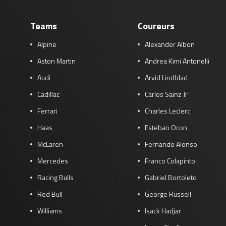
Teams
Coureurs
Alpine
Alexander Albon
Aston Martin
Andrea Kimi Antonelli
Audi
Arvid Lindblad
Cadillac
Carlos Sainz Jr
Ferrari
Charles Leclerc
Haas
Esteban Ocon
McLaren
Fernando Alonso
Mercedes
Franco Colapinto
Racing Bulls
Gabriel Bortoleto
Red Bull
George Russell
Williams
Isack Hadjar