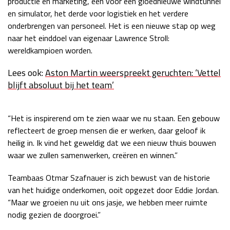
productie en marketing, één voor een gloednieuwe windtunnel
en simulator, het derde voor logistiek en het verdere
Race
zo 21:00 - 23:00
GP ABU DHABI 2026
04 - 06 dec
onderbrengen van personeel. Het is een nieuwe stap op weg
Kwalificatie
za 05:00 - 06:00
naar het einddoel van eigenaar Lawrence Stroll:
Race
zo 05:00 - 07:00
wereldkampioen worden.
Lees ook:
Aston Martin weerspreekt geruchten: ‘Vettel
Kwalificatie
za 15:00 - 16:00
blijft absoluut bij het team’
Race
zo 14:00 - 16:00
GP QATAR 2026
27 - 29 nov
“Het is inspirerend om te zien waar we nu staan. Een gebouw
reflecteert de groep mensen die er werken, daar geloof ik
heilig in. Ik vind het geweldig dat we een nieuw thuis bouwen
waar we zullen samenwerken, creëren en winnen.”
Kwalificatie
za 19:00 - 20:00
Teambaas Otmar Szafnauer is zich bewust van de historie
Race
zo 17:00 - 19:00
van het huidige onderkomen, ooit opgezet door Eddie Jordan.
“Maar we groeien nu uit ons jasje, we hebben meer ruimte
nodig gezien de doorgroei.”