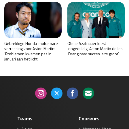
Gebrekkige Honda-motor nare
Otmar Szafnauer leest
verrassing voor Aston Martin:
‘ongeduldig’ Aston Martin de les:
‘Problemen kwamen pas in
‘Drang naar succes is te groot’
januari aan het licht’
Teams
Coureurs
Alpine
Alexander Albon