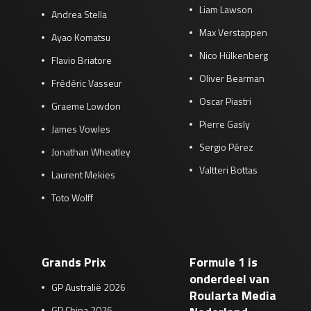
Liam Lawson
Andrea Stella
Max Verstappen
Ayao Komatsu
Nico Hülkenberg
Flavio Briatore
Oliver Bearman
Frédéric Vasseur
Oscar Piastri
Graeme Lowdon
Pierre Gasly
James Vowles
Sergio Pérez
Jonathan Wheatley
Valtteri Bottas
Laurent Mekies
Toto Wolff
Grands Prix
Formule 1 is
onderdeel van
GP Australië 2026
Roularta Media
GP China 2026