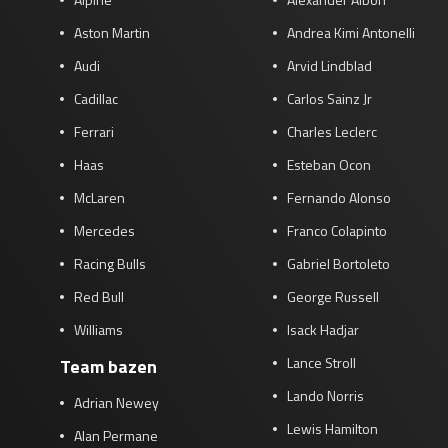
Aston Martin
Andrea Kimi Antonelli
Audi
Arvid Lindblad
Cadillac
Carlos Sainz Jr
Ferrari
Charles Leclerc
Haas
Esteban Ocon
McLaren
Fernando Alonso
Mercedes
Franco Colapinto
Racing Bulls
Gabriel Bortoleto
Red Bull
George Russell
Williams
Isack Hadjar
Lance Stroll
Team bazen
Lando Norris
Adrian Newey
Lewis Hamilton
Alan Permane