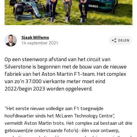
Race
za 13:00 - 15:00
GP VERENIGDE STATEN 2026
23 - 25 okt
Sjaak Willems
DELEN
14 september 2021
GP SÃO PAULO 2026
06 - 08 nov
Op een steenworp afstand van het circuit van
Kwalificatie
za 23:00 - 00:00
Silverstone is begonnen met de bouw van de nieuwe
Race
zo 21:00 - 23:00
fabriek van het Aston Martin F1-team. Het complex
van zo’n 37.000 vierkante meter moet eind
Kwalificatie
za 19:00 - 20:00
2022/begin 2023 worden opgeleverd.
Race
zo 18:00 - 20:00
GP MEXICO 2026
30 okt - 01 nov
“Het eerste nieuwe volledige aan F1 toegewijde
hoofdkwartier sinds het McLaren Technology Centre”,
vermeldt Aston Martin trots. Het complex zal bestaan uit drie
LAS VEGAS GRAND PRIX 2026
20 - 22 nov
gebouwen(zie onderstaande foto’s) : één voor ontwerp,
Kwalificatie
za 22:00 - 23:00