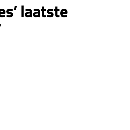
s’ laatste
’