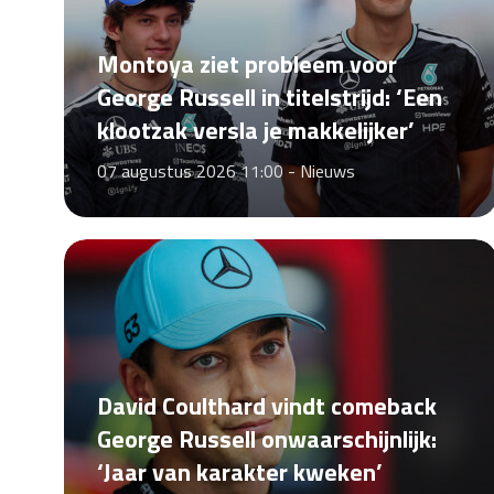
Montoya ziet probleem voor
George Russell in titelstrijd: ‘Een
klootzak versla je makkelijker’
07 augustus 2026 11:00 -
Nieuws
David Coulthard vindt comeback
George Russell onwaarschijnlijk:
‘Jaar van karakter kweken’