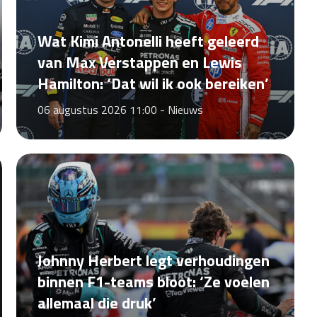
Wat Kimi Antonelli heeft geleerd
van Max Verstappen en Lewis
Hamilton: ‘Dat wil ik ook bereiken’
06 augustus 2026 11:00 -
Nieuws
Johnny Herbert legt verhoudingen
binnen F1-teams bloot: ‘Ze voelen
allemaal die druk’