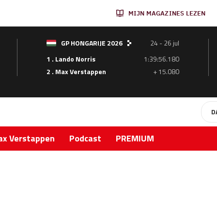
MIJN MAGAZINES LEZEN
GP HONGARIJE 2026
24 - 26 jul
1 . Lando Norris
1:39:56.180
2 . Max Verstappen
+ 15.080
D
x Verstappen
Podcast
PREMIUM