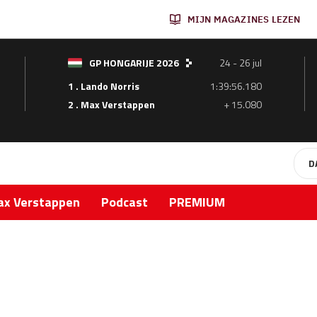
MIJN MAGAZINES LEZEN
GP HONGARIJE 2026
24 - 26 jul
1 . Lando Norris
1:39:56.180
2 . Max Verstappen
+ 15.080
D
x Verstappen
Podcast
PREMIUM