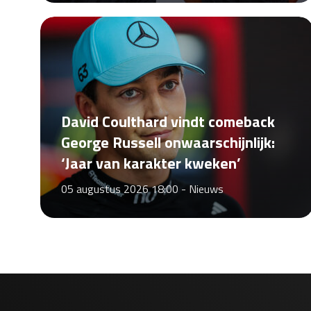
David Coulthard vindt comeback
George Russell onwaarschijnlijk:
‘Jaar van karakter kweken’
05 augustus 2026 18:00 -
Nieuws