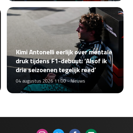
Kimi Antonelli eerlijk over mentale
druk tijdens F1-debuut: ‘Alsof ik
drie seizoenen tegelijk reed’
04 augustus 2026 11:00 -
Nieuws