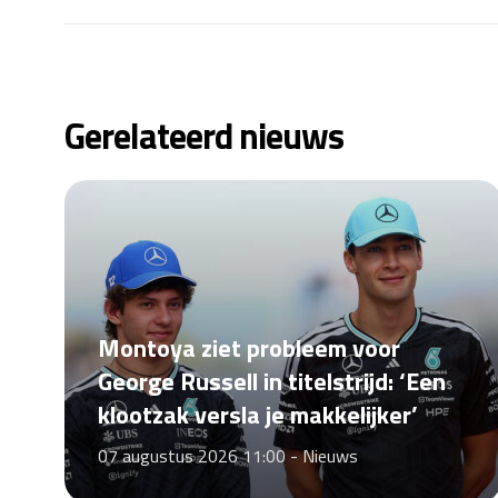
Gerelateerd nieuws
Montoya ziet probleem voor
George Russell in titelstrijd: ‘Een
klootzak versla je makkelijker’
07 augustus 2026 11:00 -
Nieuws