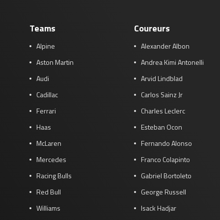
Teams
Coureurs
Alpine
Alexander Albon
Aston Martin
Andrea Kimi Antonelli
Audi
Arvid Lindblad
Cadillac
Carlos Sainz Jr
Ferrari
Charles Leclerc
Haas
Esteban Ocon
McLaren
Fernando Alonso
Mercedes
Franco Colapinto
Racing Bulls
Gabriel Bortoleto
Red Bull
George Russell
Williams
Isack Hadjar