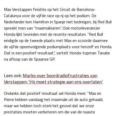
Race
zo 21:00 - 23:00
Max Verstappen finishte op het Circuit de Barcelona-
GP ABU DHABI 2026
04 - 06 dec
Catalunya voor de vijfde race op rij op het podium. De
Kwalificatie
za 05:00 - 06:00
Nederlander kon Hamilton in Spanje niet bedreigen, bij Red Bull
Race
zo 05:00 - 07:00
spreekt men van “maximaliseren”. Ook motorleverancier
Honda lijkt tevreden met de recente resultaten. “Red Bull
Kwalificatie
za 15:00 - 16:00
eindigde op de tweede plaats met Max en scoorde daarmee
Race
zo 14:00 - 16:00
de vijfde opeenvolgende podiumplaats voor henzelf en Honda.
Dat is een positief resultaat”, vertelt Honda-topman Tanabe
GP QATAR 2026
27 - 29 nov
na afloop van de Spaanse GP.
Lees ook:
Marko over boordradiofrustraties van
Verstappen: ‘Hij moet strategie aan ons overlaten’
Kwalificatie
za 19:00 - 20:00
Race
zo 17:00 - 19:00
Ondanks dat positief resultaat wil Honda meer. “Max en
Pierre hebben vandaag het maximale uit de auto gehaald,
maar we hebben toch sterk het gevoel dat we onze
prestaties moeten verbeteren om die van de naaste