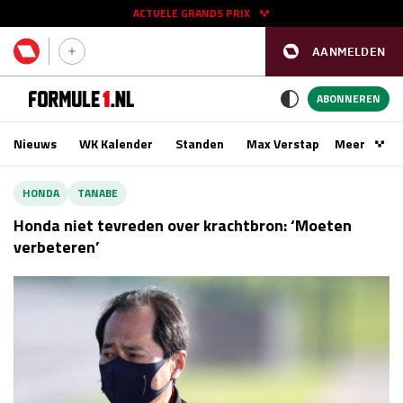
ACTUELE GRANDS PRIX
AANMELDEN
GP SPANJE 2026
11 - 13 sep
ABONNEREN
Nieuws
WK Kalender
Standen
Max Verstappen
Meer
Podca
Kwalificatie
za 16:00 - 17:00
HONDA
TANABE
Race
zo 15:00 - 17:00
Honda niet tevreden over krachtbron: ‘Moeten
verbeteren’
GP SINGAPORE 2026
09 - 11 okt
GP AZERBEIDZJAN 2026
24 - 26 sep
Kwalificatie
za 15:00 - 16:00
Race
zo 14:00 - 16:00
Kwalificatie
vr 14:00 - 15:00