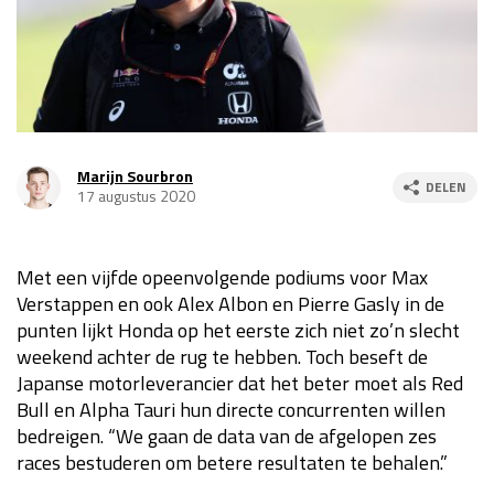
Race
za 13:00 - 15:00
GP VERENIGDE STATEN 2026
23 - 25 okt
Marijn Sourbron
GP SÃO PAULO 2026
06 - 08 nov
DELEN
17 augustus 2020
Kwalificatie
za 23:00 - 00:00
Race
zo 21:00 - 23:00
Met een vijfde opeenvolgende podiums voor Max
Kwalificatie
za 19:00 - 20:00
Verstappen en ook Alex Albon en Pierre Gasly in de
Race
zo 18:00 - 20:00
punten lijkt Honda op het eerste zich niet zo’n slecht
weekend achter de rug te hebben. Toch beseft de
Japanse motorleverancier dat het beter moet als Red
GP MEXICO 2026
30 okt - 01 nov
Bull en Alpha Tauri hun directe concurrenten willen
bedreigen. “We gaan de data van de afgelopen zes
races bestuderen om betere resultaten te behalen.”
LAS VEGAS GRAND PRIX 2026
20 - 22 nov
Kwalificatie
za 22:00 - 23:00