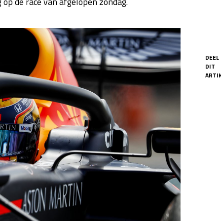
ug op de race van afgelopen zondag.
DEEL
DIT
ARTIK