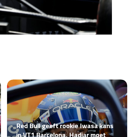
Red Bull geeft rookie Iwasa kans
in VT1 Barcelona, Hadjar moet