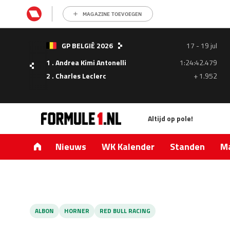
MAGAZINE TOEVOEGEN
- 05
GP BELGIË 2026
17 - 19 jul
ul
1 . Andrea Kimi Antonelli
1:24:42.479
1.335
2 . Charles Leclerc
+ 1.952
0.427
Altijd op pole!
Nieuws
WK Kalender
Standen
Ma
ALBON
HORNER
RED BULL RACING