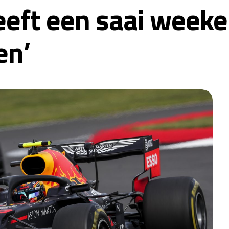
eeft een saai week
en’