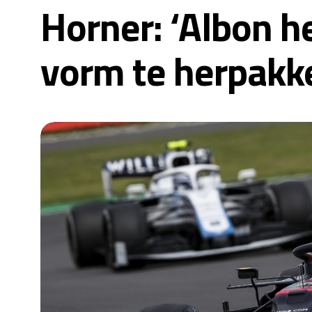
Horner: ‘Albon h
vorm te herpakk