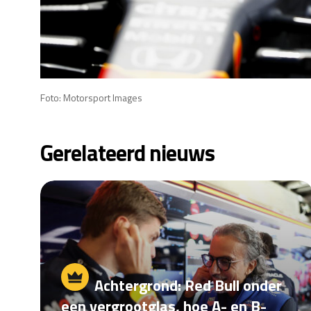
Foto: Motorsport Images
Gerelateerd nieuws
Achtergrond: Red Bull onder
een vergrootglas, hoe A- en B-