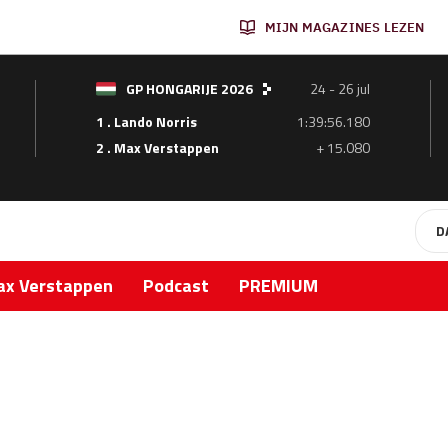
MIJN MAGAZINES LEZEN
GP HONGARIJE 2026
24 - 26 jul
1 . Lando Norris
1:39:56.180
2 . Max Verstappen
+ 15.080
D
x Verstappen
Podcast
PREMIUM