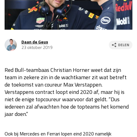
Race
za 13:00 - 15:00
GP VERENIGDE STATEN 2026
23 - 25 okt
Daan de Geus
DELEN
23 oktober 2019
GP SÃO PAULO 2026
06 - 08 nov
Kwalificatie
za 23:00 - 00:00
Race
zo 21:00 - 23:00
Red Bull-teambaas Christian Horner weet dat zijn
team in zekere zin in de wachtkamer zit wat betreft
Kwalificatie
za 19:00 - 20:00
de toekomst van coureur Max Verstappen.
Race
zo 18:00 - 20:00
Verstappens contract loopt eind 2020 af, maar hij is
niet de enige topcoureur waarvoor dat geldt. “Dus
iedereen zal afwachten hoe de topteams het komend
GP MEXICO 2026
30 okt - 01 nov
jaar doen.”
LAS VEGAS GRAND PRIX 2026
20 - 22 nov
Ook bij Mercedes en Ferrari lopen eind 2020 namelijk
Kwalificatie
za 22:00 - 23:00