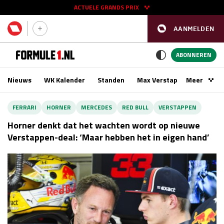
ACTUELE GRANDS PRIX
AANMELDEN
GP SPANJE 2026
11 - 13 sep
ABONNEREN
Nieuws
WK Kalender
Standen
Max Verstappen
Meer
Podca
Kwalificatie
za 16:00 - 17:00
FERRARI
HORNER
MERCEDES
RED BULL
VERSTAPPEN
Race
zo 15:00 - 17:00
Horner denkt dat het wachten wordt op nieuwe
Verstappen-deal: ‘Maar hebben het in eigen hand’
GP SINGAPORE 2026
09 - 11 okt
GP AZERBEIDZJAN 2026
24 - 26 sep
Kwalificatie
za 15:00 - 16:00
Race
zo 14:00 - 16:00
Kwalificatie
vr 14:00 - 15:00