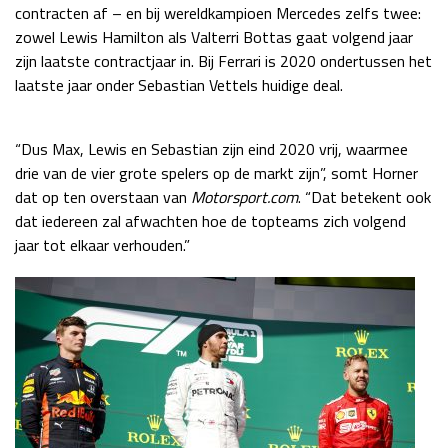
contracten af – en bij wereldkampioen Mercedes zelfs twee:
Race
zo 21:00 - 23:00
zowel Lewis Hamilton als Valterri Bottas gaat volgend jaar
GP ABU DHABI 2026
04 - 06 dec
zijn laatste contractjaar in. Bij Ferrari is 2020 ondertussen het
Kwalificatie
za 05:00 - 06:00
laatste jaar onder Sebastian Vettels huidige deal.
Race
zo 05:00 - 07:00
Kwalificatie
za 15:00 - 16:00
“Dus Max, Lewis en Sebastian zijn eind 2020 vrij, waarmee
Race
zo 14:00 - 16:00
drie van de vier grote spelers op de markt zijn”, somt Horner
dat op ten overstaan van
Motorsport.com
. “Dat betekent ook
GP QATAR 2026
27 - 29 nov
dat iedereen zal afwachten hoe de topteams zich volgend
jaar tot elkaar verhouden.”
Kwalificatie
za 19:00 - 20:00
Race
zo 17:00 - 19:00