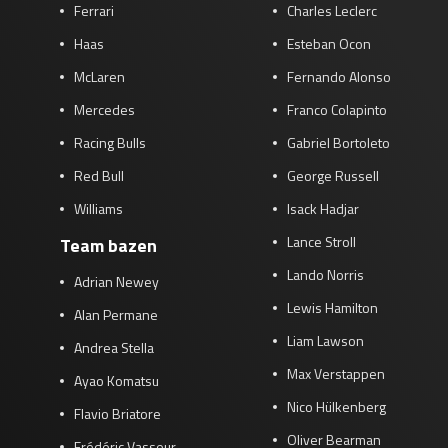
Ferrari
Charles Leclerc
Haas
Esteban Ocon
McLaren
Fernando Alonso
Mercedes
Franco Colapinto
Racing Bulls
Gabriel Bortoleto
Red Bull
George Russell
Williams
Isack Hadjar
Lance Stroll
Team bazen
Lando Norris
Adrian Newey
Lewis Hamilton
Alan Permane
Liam Lawson
Andrea Stella
Max Verstappen
Ayao Komatsu
Nico Hülkenberg
Flavio Briatore
Oliver Bearman
Frédéric Vasseur