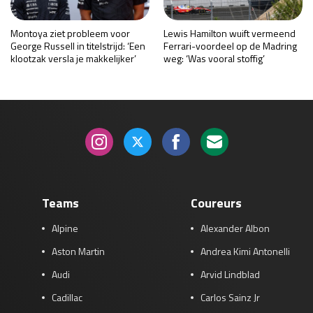
Montoya ziet probleem voor
Lewis Hamilton wuift vermeend
George Russell in titelstrijd: ‘Een
Ferrari-voordeel op de Madring
klootzak versla je makkelijker’
weg: ‘Was vooral stoffig’
Teams
Coureurs
Alpine
Alexander Albon
Aston Martin
Andrea Kimi Antonelli
Audi
Arvid Lindblad
Cadillac
Carlos Sainz Jr