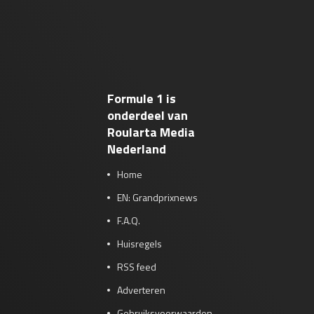
Formule 1 is
onderdeel van
Roularta Media
Nederland
Home
EN: Grandprixnews
F.A.Q.
Huisregels
RSS feed
Adverteren
Gebruiksvoorwaarden