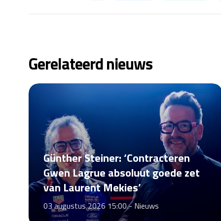
Gerelateerd nieuws
Günther Steiner: ‘Contracteren
Gwen Lagrue absoluut goede zet
van Laurent Mekies’
03 augustus 2026 15:00 -
Nieuws