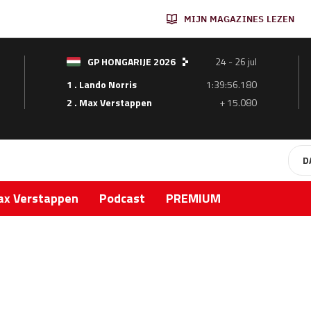
MIJN MAGAZINES LEZEN
GP HONGARIJE 2026
24 - 26 jul
1 . Lando Norris
1:39:56.180
2 . Max Verstappen
+ 15.080
D
x Verstappen
Podcast
PREMIUM