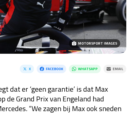
MOTORSPORT IMAGES
X
FACEBOOK
WHATSAPP
EMAIL
t dat er ‘geen garantie’ is dat Max
op de Grand Prix van Engeland had
ercedes. “We zagen bij Max ook sneden