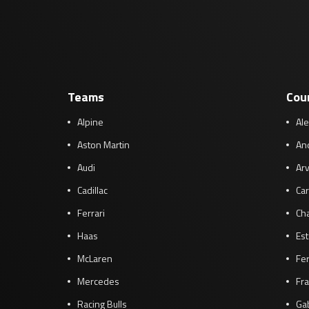
Teams
Cou
Alpine
Al
Aston Martin
And
Audi
Arv
Cadillac
Car
Ferrari
Cha
Haas
Es
McLaren
Fe
Mercedes
Fra
Racing Bulls
Gab