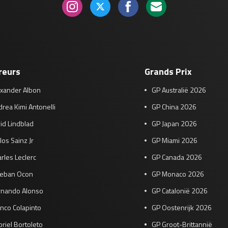
reurs
Grands Prix
exander Albon
GP Australië 2026
rea Kimi Antonelli
GP China 2026
id Lindblad
GP Japan 2026
los Sainz Jr
GP Miami 2026
rles Leclerc
GP Canada 2026
teban Ocon
GP Monaco 2026
rnando Alonso
GP Catalonië 2026
nco Colapinto
GP Oostenrijk 2026
riel Bortoleto
GP Groot-Brittannië